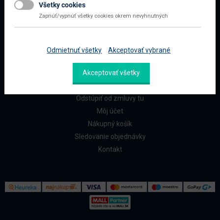
Všetky cookies
Najčastejšie otázky
Zapnúť/vypnúť všetky cookies okrem nevyhnutných
Doprava a platba
Reklamácia a vrátenie
Odmietnuť všetky
Akceptovať vybrané
ZÁKAZNÍCI
Akceptovať všetky
Reklamačný formulár
Odstúpiť od zmluvy tu
Môj účet
Nákupný košík
Sledovanie objednávky
Kontakt