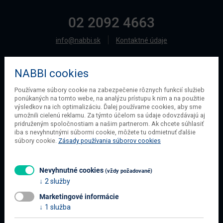
02 2092 4663
info@nabbi.sk
Kontaktné údaje
NABBI cookies
O SPOLOČNOSTI
Používame súbory cookie na zabezpečenie rôznych funkcií služieb
ponúkaných na tomto webe, na analýzu prístupu k nim a na použitie
O našej spoločnosti
výsledkov na ich optimalizáciu. Ďalej používame cookies, aby sme
Obchodné podmienky
umožnili cielenú reklamu. Za týmto účelom sa údaje odovzdávajú aj
pridruženým spoločnostiam a našim partnerom. Ak chcete súhlasiť
Ochrana osobných údajov
iba s nevyhnutnými súbormi cookie, môžete tu odmietnuť ďalšie
Blog
súbory cookie.
Zásady používania súborov cookies
Kontakt
Nevyhnutné cookies
(vždy požadované)
2 služby
INFORMÁCIE O NÁKUPE
Marketingové informácie
Obchodné podmienky
1 služba
Všetko o nákupe