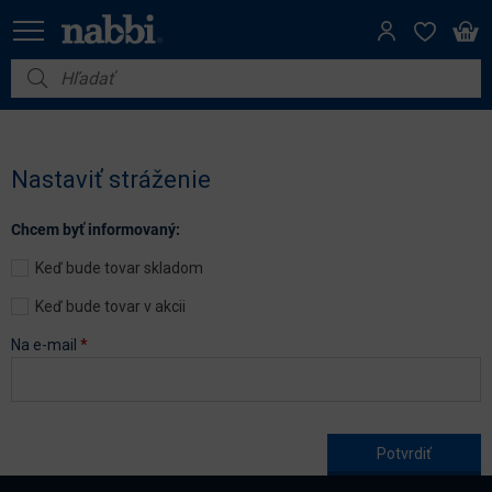
Nábytok
Vybavenie do domácnosti
Nastaviť stráženie
Dom a záhrada
Chcem byť informovaný:
Akcie
Keď bude tovar skladom
Výpredaj
Keď bude tovar v akcii
Na e-mail
*
Age