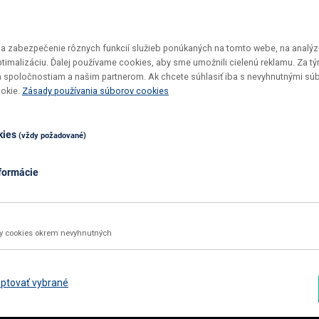
 zabezpečenie rôznych funkcií služieb ponúkaných na tomto webe, na analýzu
optimalizáciu. Ďalej používame cookies, aby sme umožnili cielenú reklamu. Za 
 spoločnostiam a našim partnerom. Ak chcete súhlasiť iba s nevyhnutnými sú
Vrátenie tovaru do 30 dní
Top ceny
ookie.
Zásady používania súborov cookies
Maximálne pohodlie pre vás
U nás si v
kies
(vždy požadované)
formácie
02 2092 4663
info@nabbi.sk
Kontaktné údaje
ky cookies okrem nevyhnutných
INFORMÁCIE O NÁKUPE
ZÁK
Obchodné podmienky
Rekl
ptovať vybrané
Všetko o nákupe
Odst