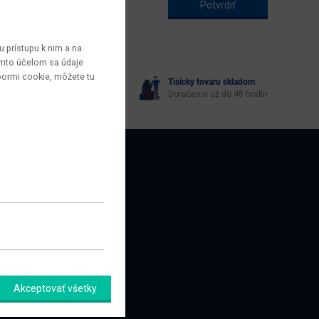
 prístupu k nim a na
týmto účelom sa údaje
bormi cookie, môžete tu
Tisícky tovaru skladom
yberie každý
Doručenie už do 48 hodín
AZNÍCI
amačný formulár
Akceptovať všetky
úpiť od zmluvy tu