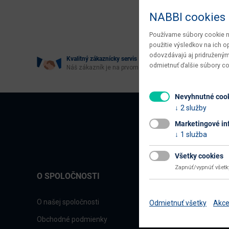
Age
NABBI cookies
Používame súbory cookie na
použitie výsledkov na ich 
odovzdávajú aj pridruženým
Kvalitný zákaznícky servis
odmietnuť ďalšie súbory c
Náš zákazník je na prvom mieste
Nevyhnutné coo
2 služby
Marketingové in
1 služba
Všetky cookies
Zapnúť/vypnúť všet
O SPOLOČNOSTI
O našej spoločnosti
Odmietnuť všetky
Akce
Obchodné podmienky