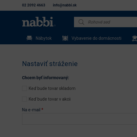
02 2092 4663
info@nabbi.sk
Nábytok
Vybavenie do domácnosti
Nastaviť stráženie
Chcem byť informovaný:
Keď bude tovar skladom
Keď bude tovar v akcii
Na e-mail
*