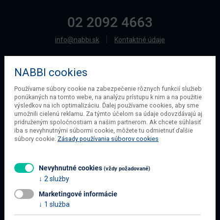
02 2092 4663
info@nabbi.sk
Kontaktné údaje
NABBI cookies
O SPOLOČNOSTI
Používame súbory cookie na zabezpečenie rôznych funkcií služieb
ponúkaných na tomto webe, na analýzu prístupu k nim a na použitie
O našej spoločnosti
výsledkov na ich optimalizáciu. Ďalej používame cookies, aby sme
Obchodné podmienky
umožnili cielenú reklamu. Za týmto účelom sa údaje odovzdávajú aj
pridruženým spoločnostiam a našim partnerom. Ak chcete súhlasiť
Ochrana osobných údajov
iba s nevyhnutnými súbormi cookie, môžete tu odmietnuť ďalšie
Blog
súbory cookie.
Zásady používania súborov cookies
Kontakt
Nevyhnutné cookies
(vždy požadované)
2 služby
INFORMÁCIE O NÁKUPE
Marketingové informácie
Obchodné podmienky
1 služba
Všetko o nákupe