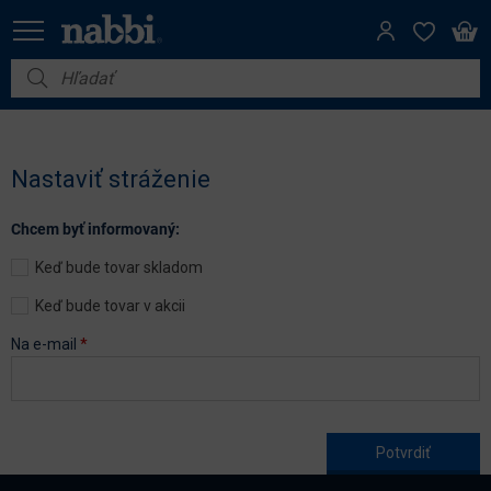
Nábytok
Vybavenie do domácnosti
Nastaviť stráženie
Dom a záhrada
Chcem byť informovaný:
Akcie
Keď bude tovar skladom
Výpredaj
Keď bude tovar v akcii
Na e-mail
*
Age