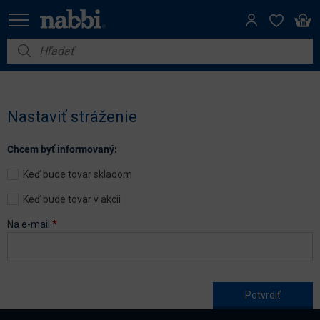
Nábytok
Vybavenie do domácnosti
Nastaviť stráženie
Dom a záhrada
Chcem byť informovaný:
Akcie
Keď bude tovar skladom
Výpredaj
Keď bude tovar v akcii
Na e-mail
*
Age