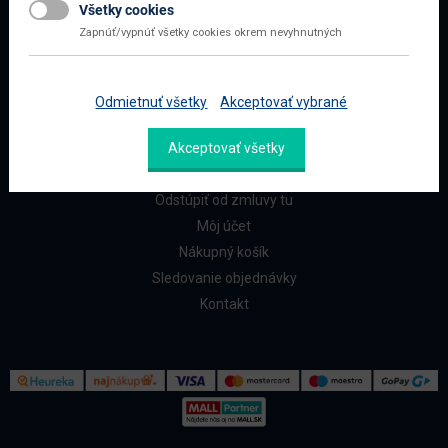
Všetky cookies
Najčastejšie otázky
Zapnúť/vypnúť všetky cookies okrem nevyhnutných
Doprava a platba
Reklamácia a vrátenie
Odmietnuť všetky
Akceptovať vybrané
ZÁKAZNÍCI
Akceptovať všetky
Reklamačný formulár
Odstúpiť od zmluvy tu
Môj účet
Nákupný košík
Sledovanie objednávky
Kontakt