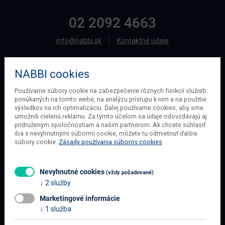
02 2092 4663
info@nabbi.sk
Kontaktné údaje
NABBI cookies
O SPOLOČNOSTI
Používame súbory cookie na zabezpečenie rôznych funkcií služieb
ponúkaných na tomto webe, na analýzu prístupu k nim a na použitie
O našej spoločnosti
výsledkov na ich optimalizáciu. Ďalej používame cookies, aby sme
Obchodné podmienky
umožnili cielenú reklamu. Za týmto účelom sa údaje odovzdávajú aj
pridruženým spoločnostiam a našim partnerom. Ak chcete súhlasiť
Ochrana osobných údajov
iba s nevyhnutnými súbormi cookie, môžete tu odmietnuť ďalšie
Blog
súbory cookie.
Zásady používania súborov cookies
Kontakt
Nevyhnutné cookies
(vždy požadované)
2 služby
INFORMÁCIE O NÁKUPE
Marketingové informácie
Obchodné podmienky
1 služba
Všetko o nákupe