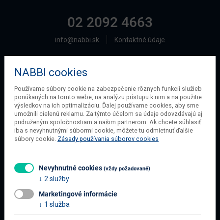
02 2092 4663
info@nabbi.sk
Kontaktné údaje
NABBI cookies
O SPOLOČNOSTI
Používame súbory cookie na zabezpečenie rôznych funkcií služieb
ponúkaných na tomto webe, na analýzu prístupu k nim a na použitie
O našej spoločnosti
výsledkov na ich optimalizáciu. Ďalej používame cookies, aby sme
Obchodné podmienky
umožnili cielenú reklamu. Za týmto účelom sa údaje odovzdávajú aj
pridruženým spoločnostiam a našim partnerom. Ak chcete súhlasiť
Ochrana osobných údajov
iba s nevyhnutnými súbormi cookie, môžete tu odmietnuť ďalšie
Blog
súbory cookie.
Zásady používania súborov cookies
Kontakt
Nevyhnutné cookies
(vždy požadované)
2 služby
INFORMÁCIE O NÁKUPE
Marketingové informácie
Obchodné podmienky
1 služba
Všetko o nákupe