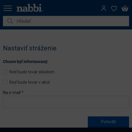
Nábytok
Vybavenie do domácnosti
Nastaviť stráženie
Dom a záhrada
Chcem byť informovaný:
Akcie
Keď bude tovar skladom
Výpredaj
Keď bude tovar v akcii
Na e-mail
*
Age