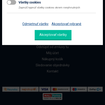
Všetky cookies
Najčastejšie otázky
Zapnúť/vypnúť všetky cookies okrem nevyhnutných
Doprava a platba
Reklamácia a vrátenie
Odmietnuť všetky
Akceptovať vybrané
ZÁKAZNÍCI
Akceptovať všetky
Reklamačný formulár
Odstúpiť od zmluvy tu
Môj účet
Nákupný košík
Sledovanie objednávky
Kontakt