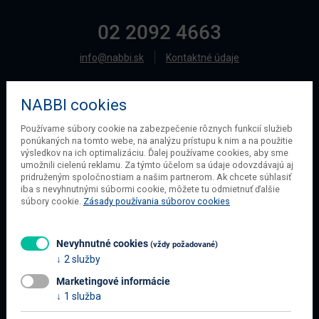
02 2092 4663
info@nabbi.sk
Kontaktné údaje
NABBI cookies
O SPOLOČNOSTI
Používame súbory cookie na zabezpečenie rôznych funkcií služieb
ponúkaných na tomto webe, na analýzu prístupu k nim a na použitie
O našej spoločnosti
výsledkov na ich optimalizáciu. Ďalej používame cookies, aby sme
Obchodné podmienky
umožnili cielenú reklamu. Za týmto účelom sa údaje odovzdávajú aj
pridruženým spoločnostiam a našim partnerom. Ak chcete súhlasiť
Ochrana osobných údajov
iba s nevyhnutnými súbormi cookie, môžete tu odmietnuť ďalšie
Blog
súbory cookie.
Zásady používania súborov cookies
Kontakt
Nevyhnutné cookies
(vždy požadované)
2 služby
INFORMÁCIE O NÁKUPE
Marketingové informácie
Obchodné podmienky
1 služba
Všetko o nákupe