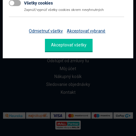
Všetky cookies
Najčastejšie otázky
Zapnúť/vypnúť všetky cookies okrem nevyhnutných
Doprava a platba
Reklamácia a vrátenie
Odmietnuť všetky
Akceptovať vybrané
ZÁKAZNÍCI
Akceptovať všetky
Reklamačný formulár
Odstúpiť od zmluvy tu
Môj účet
Nákupný košík
Sledovanie objednávky
Kontakt