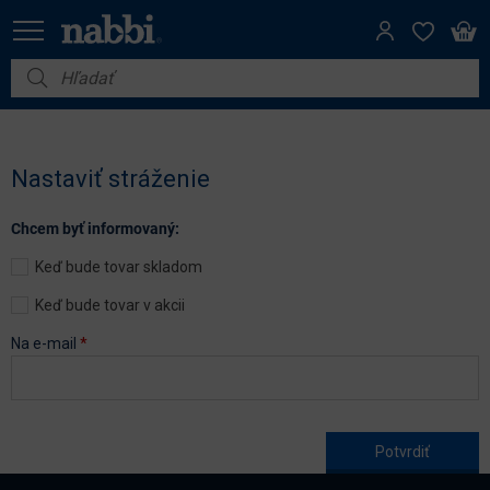
Nábytok
Vybavenie do domácnosti
Nastaviť stráženie
Dom a záhrada
Chcem byť informovaný:
Akcie
Keď bude tovar skladom
Výpredaj
Keď bude tovar v akcii
Na e-mail
*
Age