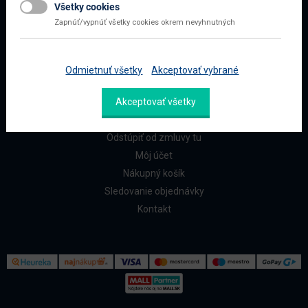
Všetky cookies
Najčastejšie otázky
Zapnúť/vypnúť všetky cookies okrem nevyhnutných
Doprava a platba
Reklamácia a vrátenie
Odmietnuť všetky
Akceptovať vybrané
ZÁKAZNÍCI
Akceptovať všetky
Reklamačný formulár
Odstúpiť od zmluvy tu
Môj účet
Nákupný košík
Sledovanie objednávky
Kontakt