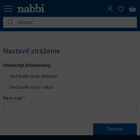
Nábytok
Vybavenie do domácnosti
Nastaviť stráženie
Dom a záhrada
Chcem byť informovaný:
Akcie
Keď bude tovar skladom
Výpredaj
Keď bude tovar v akcii
Na e-mail
*
Age