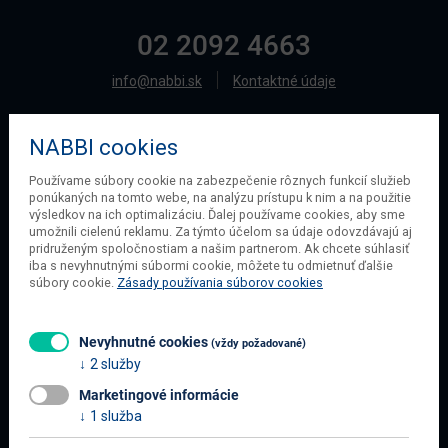
02 2092 4663
info@nabbi.sk
Kontaktné údaje
NABBI cookies
O SPOLOČNOSTI
Používame súbory cookie na zabezpečenie rôznych funkcií služieb
ponúkaných na tomto webe, na analýzu prístupu k nim a na použitie
O našej spoločnosti
výsledkov na ich optimalizáciu. Ďalej používame cookies, aby sme
Obchodné podmienky
umožnili cielenú reklamu. Za týmto účelom sa údaje odovzdávajú aj
pridruženým spoločnostiam a našim partnerom. Ak chcete súhlasiť
Ochrana osobných údajov
iba s nevyhnutnými súbormi cookie, môžete tu odmietnuť ďalšie
Blog
súbory cookie.
Zásady používania súborov cookies
Kontakt
Nevyhnutné cookies
(vždy požadované)
2 služby
INFORMÁCIE O NÁKUPE
Marketingové informácie
Obchodné podmienky
1 služba
Všetko o nákupe