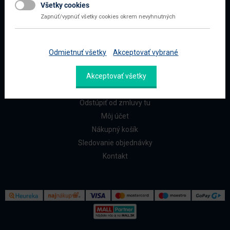
Všetky cookies
Najčastejšie otázky
Zapnúť/vypnúť všetky cookies okrem nevyhnutných
Doprava a platba
Reklamácia a vrátenie
Odmietnuť všetky
Akceptovať vybrané
ZÁKAZNÍCI
Akceptovať všetky
Reklamačný formulár
Odstúpiť od zmluvy tu
Môj účet
Nákupný košík
Sledovanie objednávky
Kontakt