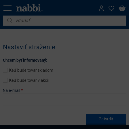
Nábytok
Vybavenie do domácnosti
Nastaviť stráženie
Dom a záhrada
Chcem byť informovaný:
Akcie
Keď bude tovar skladom
Výpredaj
Keď bude tovar v akcii
Na e-mail
*
Age