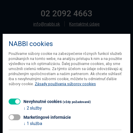
02 2092 4663
info@nabbi.sk
Kontaktné údaje
NABBI cookies
O SPOLOČNOSTI
Používame súbory cookie na zabezpečenie rôznych funkcií služieb
ponúkaných na tomto webe, na analýzu prístupu k nim a na použitie
O našej spoločnosti
výsledkov na ich optimalizáciu. Ďalej používame cookies, aby sme
Obchodné podmienky
umožnili cielenú reklamu. Za týmto účelom sa údaje odovzdávajú aj
pridruženým spoločnostiam a našim partnerom. Ak chcete súhlasiť
Ochrana osobných údajov
iba s nevyhnutnými súbormi cookie, môžete tu odmietnuť ďalšie
Blog
súbory cookie.
Zásady používania súborov cookies
Kontakt
Nevyhnutné cookies
(vždy požadované)
2 služby
INFORMÁCIE O NÁKUPE
Marketingové informácie
Obchodné podmienky
1 služba
Všetko o nákupe