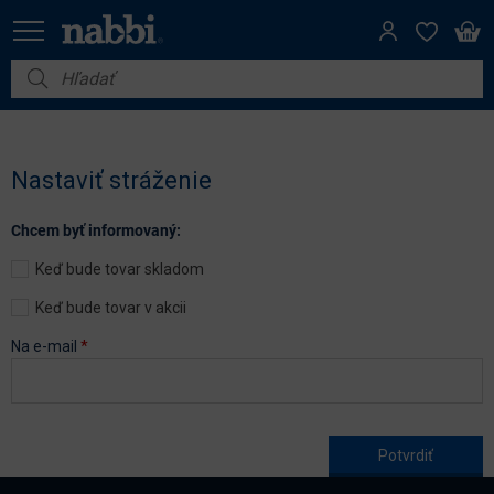
Nábytok
Vybavenie do domácnosti
Nastaviť stráženie
Dom a záhrada
Chcem byť informovaný:
Akcie
Keď bude tovar skladom
Výpredaj
Keď bude tovar v akcii
Na e-mail
*
Age