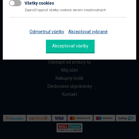
Všetky cookies
Najčastejšie otázky
Zapnúť/vypnúť všetky cookies okrem nevyhnutných
Doprava a platba
Reklamácia a vrátenie
Odmietnuť všetky
Akceptovať vybrané
ZÁKAZNÍCI
Akceptovať všetky
Reklamačný formulár
Odstúpiť od zmluvy tu
Môj účet
Nákupný košík
Sledovanie objednávky
Kontakt