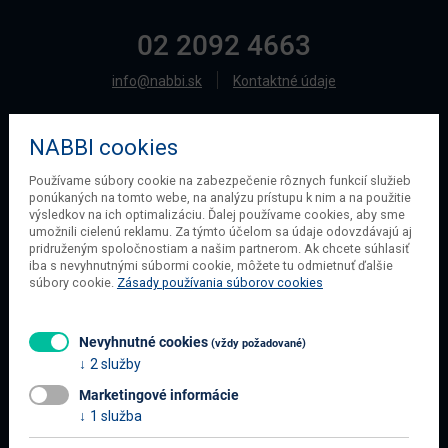
02 2092 4663
info@nabbi.sk
Kontaktné údaje
NABBI cookies
O SPOLOČNOSTI
Používame súbory cookie na zabezpečenie rôznych funkcií služieb
ponúkaných na tomto webe, na analýzu prístupu k nim a na použitie
O našej spoločnosti
výsledkov na ich optimalizáciu. Ďalej používame cookies, aby sme
Obchodné podmienky
umožnili cielenú reklamu. Za týmto účelom sa údaje odovzdávajú aj
pridruženým spoločnostiam a našim partnerom. Ak chcete súhlasiť
Ochrana osobných údajov
iba s nevyhnutnými súbormi cookie, môžete tu odmietnuť ďalšie
Blog
súbory cookie.
Zásady používania súborov cookies
Kontakt
Nevyhnutné cookies
(vždy požadované)
2 služby
INFORMÁCIE O NÁKUPE
Marketingové informácie
Obchodné podmienky
1 služba
Všetko o nákupe