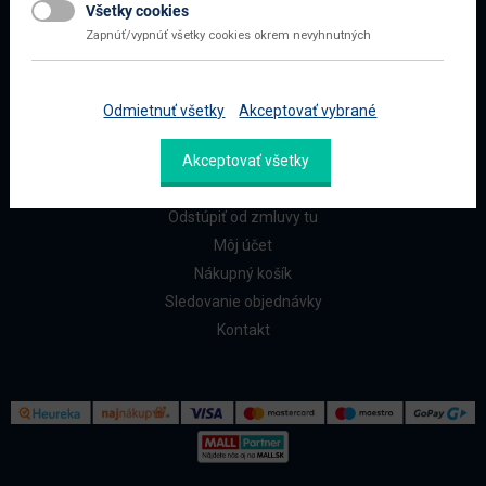
Všetky cookies
Najčastejšie otázky
Zapnúť/vypnúť všetky cookies okrem nevyhnutných
Doprava a platba
Reklamácia a vrátenie
Odmietnuť všetky
Akceptovať vybrané
ZÁKAZNÍCI
Akceptovať všetky
Reklamačný formulár
Odstúpiť od zmluvy tu
Môj účet
Nákupný košík
Sledovanie objednávky
Kontakt