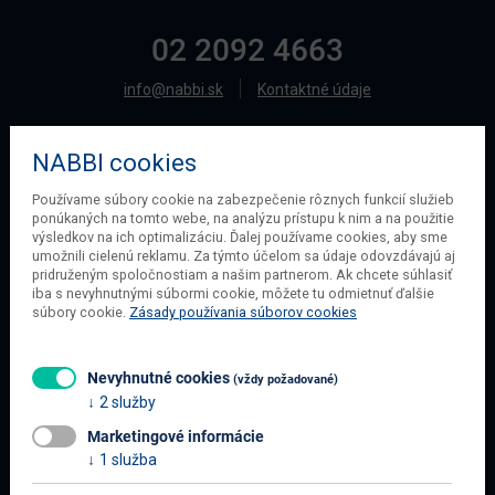
02 2092 4663
info@nabbi.sk
Kontaktné údaje
NABBI cookies
O SPOLOČNOSTI
Používame súbory cookie na zabezpečenie rôznych funkcií služieb
ponúkaných na tomto webe, na analýzu prístupu k nim a na použitie
O našej spoločnosti
výsledkov na ich optimalizáciu. Ďalej používame cookies, aby sme
Obchodné podmienky
umožnili cielenú reklamu. Za týmto účelom sa údaje odovzdávajú aj
pridruženým spoločnostiam a našim partnerom. Ak chcete súhlasiť
Ochrana osobných údajov
iba s nevyhnutnými súbormi cookie, môžete tu odmietnuť ďalšie
Blog
súbory cookie.
Zásady používania súborov cookies
Kontakt
Nevyhnutné cookies
(vždy požadované)
2 služby
INFORMÁCIE O NÁKUPE
Marketingové informácie
Obchodné podmienky
1 služba
Všetko o nákupe