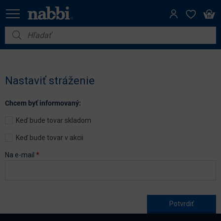
Nábytok
Vybavenie do domácnosti
Nastaviť stráženie
Dom a záhrada
Chcem byť informovaný:
Akcie
Keď bude tovar skladom
Výpredaj
Keď bude tovar v akcii
Na e-mail
*
Age