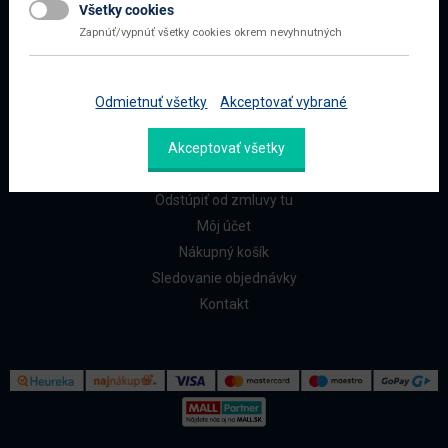
Všetky cookies
Najčastejšie otázky
Zapnúť/vypnúť všetky cookies okrem nevyhnutných
Doprava a platba
Reklamácia a vrátenie
Odmietnuť všetky
Akceptovať vybrané
ZÁKAZNÍCI
Akceptovať všetky
Reklamačný formulár
Odstúpiť od zmluvy tu
Môj účet
Nákupný košík
Sledovanie objednávky
Kontakt