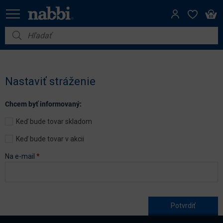
Nábytok
Vybavenie do domácnosti
Nastaviť stráženie
Dom a záhrada
Chcem byť informovaný:
Akcie
Keď bude tovar skladom
Výpredaj
Keď bude tovar v akcii
Na e-mail
*
Age