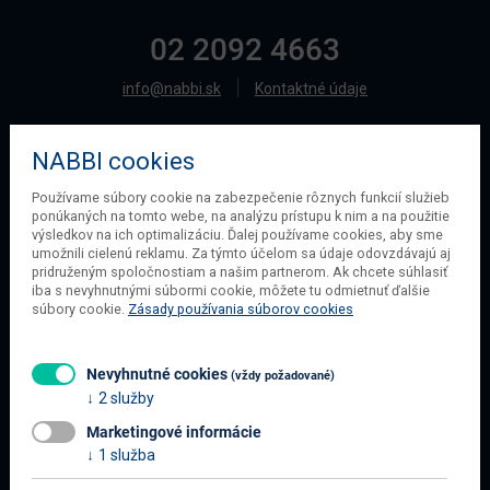
02 2092 4663
info@nabbi.sk
Kontaktné údaje
NABBI cookies
O SPOLOČNOSTI
Používame súbory cookie na zabezpečenie rôznych funkcií služieb
ponúkaných na tomto webe, na analýzu prístupu k nim a na použitie
O našej spoločnosti
výsledkov na ich optimalizáciu. Ďalej používame cookies, aby sme
Obchodné podmienky
umožnili cielenú reklamu. Za týmto účelom sa údaje odovzdávajú aj
pridruženým spoločnostiam a našim partnerom. Ak chcete súhlasiť
Ochrana osobných údajov
iba s nevyhnutnými súbormi cookie, môžete tu odmietnuť ďalšie
Blog
súbory cookie.
Zásady používania súborov cookies
Kontakt
Nevyhnutné cookies
(vždy požadované)
2 služby
INFORMÁCIE O NÁKUPE
Marketingové informácie
Obchodné podmienky
1 služba
Všetko o nákupe