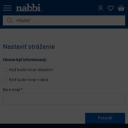
Nábytok
Vybavenie do domácnosti
Nastaviť stráženie
Dom a záhrada
Chcem byť informovaný:
Akcie
Keď bude tovar skladom
Výpredaj
Keď bude tovar v akcii
Na e-mail
*
Age