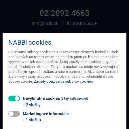
02 2092 4663
info@nabbi.sk
Kontaktné údaje
NABBI cookies
O SPOLOČNOSTI
Používame súbory cookie na zabezpečenie rôznych funkcií služieb
ponúkaných na tomto webe, na analýzu prístupu k nim a na použitie
O našej spoločnosti
výsledkov na ich optimalizáciu. Ďalej používame cookies, aby sme
Obchodné podmienky
umožnili cielenú reklamu. Za týmto účelom sa údaje odovzdávajú aj
pridruženým spoločnostiam a našim partnerom. Ak chcete súhlasiť
Ochrana osobných údajov
iba s nevyhnutnými súbormi cookie, môžete tu odmietnuť ďalšie
Blog
súbory cookie.
Zásady používania súborov cookies
Kontakt
Nevyhnutné cookies
(vždy požadované)
2 služby
INFORMÁCIE O NÁKUPE
Marketingové informácie
Obchodné podmienky
1 služba
Všetko o nákupe