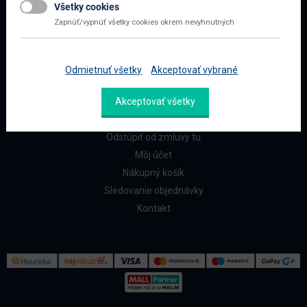
Všetky cookies
Najčastejšie otázky
Zapnúť/vypnúť všetky cookies okrem nevyhnutných
Doprava a platba
Reklamácia a vrátenie
Odmietnuť všetky
Akceptovať vybrané
ZÁKAZNÍCI
Akceptovať všetky
Reklamačný formulár
Odstúpiť od zmluvy tu
Môj účet
Nákupný košík
Sledovanie objednávky
Kontakt