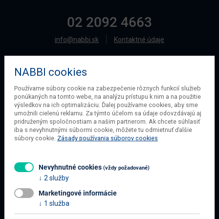
02 2092 4663
info@nabbi.sk
Kontaktné údaje
NABBI cookies
O SPOLOČNOSTI
Používame súbory cookie na zabezpečenie rôznych funkcií služieb
ponúkaných na tomto webe, na analýzu prístupu k nim a na použitie
O našej spoločnosti
výsledkov na ich optimalizáciu. Ďalej používame cookies, aby sme
Obchodné podmienky
umožnili cielenú reklamu. Za týmto účelom sa údaje odovzdávajú aj
pridruženým spoločnostiam a našim partnerom. Ak chcete súhlasiť
Ochrana osobných údajov
iba s nevyhnutnými súbormi cookie, môžete tu odmietnuť ďalšie
Blog
súbory cookie.
Zásady používania súborov cookies
Kontakt
Nevyhnutné cookies
(vždy požadované)
2 služby
INFORMÁCIE O NÁKUPE
Marketingové informácie
Obchodné podmienky
1 služba
Všetko o nákupe