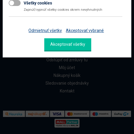
Všetky cookies
Najčastejšie otázky
Zapnúť/vypnúť všetky cookies okrem nevyhnutných
Doprava a platba
Reklamácia a vrátenie
Odmietnuť všetky
Akceptovať vybrané
ZÁKAZNÍCI
Akceptovať všetky
Reklamačný formulár
Odstúpiť od zmluvy tu
Môj účet
Nákupný košík
Sledovanie objednávky
Kontakt