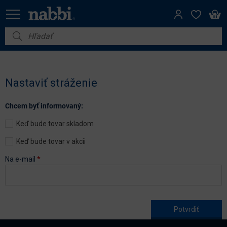
Nábytok
Vybavenie do domácnosti
Nastaviť stráženie
Dom a záhrada
Chcem byť informovaný:
Akcie
Keď bude tovar skladom
Výpredaj
Keď bude tovar v akcii
Na e-mail
*
Age