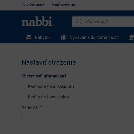
02 2092 4663
info@nabbi.sk
Nábytok
Vybavenie do domácnosti
Nastaviť stráženie
Chcem byť informovaný:
Keď bude tovar skladom
Keď bude tovar v akcii
Na e-mail
*