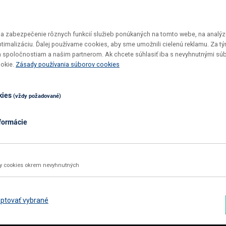
 zabezpečenie rôznych funkcií služieb ponúkaných na tomto webe, na analýzu
optimalizáciu. Ďalej používame cookies, aby sme umožnili cielenú reklamu. Za 
 spoločnostiam a našim partnerom. Ak chcete súhlasiť iba s nevyhnutnými sú
Vrátenie tovaru do 30 dní
Top ceny
ookie.
Zásady používania súborov cookies
Maximálne pohodlie pre vás
U nás si v
kies
(vždy požadované)
formácie
02 2092 4663
info@nabbi.sk
Kontaktné údaje
ky cookies okrem nevyhnutných
INFORMÁCIE O NÁKUPE
ZÁK
Obchodné podmienky
Rekl
ptovať vybrané
Všetko o nákupe
Odst