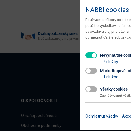
Age
NABBI cookies
Používame súbory cookie na
použitie výsledkov na ich 
odovzdávajú aj pridruženým
Kvalitný zákaznícky servis
odmietnuť ďalšie súbory c
Náš zákazník je na prvom mieste
Nevyhnutné coo
2 služby
Marketingové in
1 služba
Všetky cookies
Zapnúť/vypnúť všet
O SPOLOČNOSTI
O našej spoločnosti
Odmietnuť všetky
Akce
Obchodné podmienky