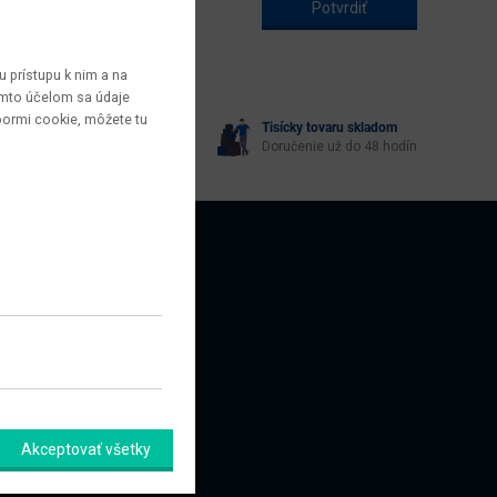
 prístupu k nim a na
týmto účelom sa údaje
bormi cookie, môžete tu
Tisícky tovaru skladom
yberie každý
Doručenie už do 48 hodín
AZNÍCI
amačný formulár
Akceptovať všetky
úpiť od zmluvy tu