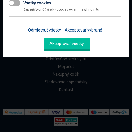
Všetky cookies
Najčastejšie otázky
Zapnúť/vypnúť všetky cookies okrem nevyhnutných
Doprava a platba
Reklamácia a vrátenie
Odmietnuť všetky
Akceptovať vybrané
ZÁKAZNÍCI
Akceptovať všetky
Reklamačný formulár
Odstúpiť od zmluvy tu
Môj účet
Nákupný košík
Sledovanie objednávky
Kontakt