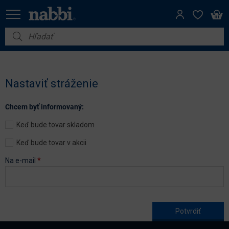
Nábytok
Vybavenie do domácnosti
Nastaviť stráženie
Dom a záhrada
Chcem byť informovaný:
Akcie
Keď bude tovar skladom
Výpredaj
Keď bude tovar v akcii
Na e-mail
*
Age