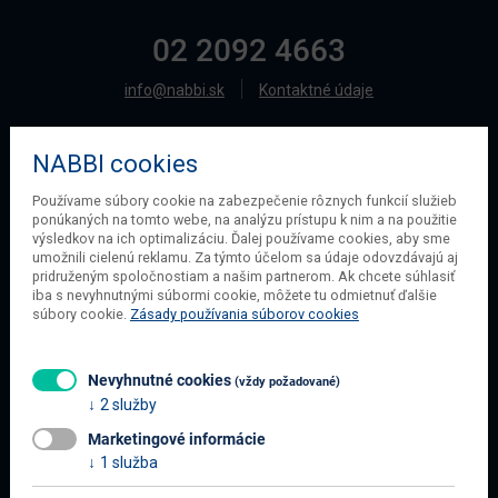
02 2092 4663
info@nabbi.sk
Kontaktné údaje
NABBI cookies
O SPOLOČNOSTI
Používame súbory cookie na zabezpečenie rôznych funkcií služieb
ponúkaných na tomto webe, na analýzu prístupu k nim a na použitie
O našej spoločnosti
výsledkov na ich optimalizáciu. Ďalej používame cookies, aby sme
Obchodné podmienky
umožnili cielenú reklamu. Za týmto účelom sa údaje odovzdávajú aj
pridruženým spoločnostiam a našim partnerom. Ak chcete súhlasiť
Ochrana osobných údajov
iba s nevyhnutnými súbormi cookie, môžete tu odmietnuť ďalšie
Blog
súbory cookie.
Zásady používania súborov cookies
Kontakt
Nevyhnutné cookies
(vždy požadované)
2 služby
INFORMÁCIE O NÁKUPE
Marketingové informácie
Obchodné podmienky
1 služba
Všetko o nákupe