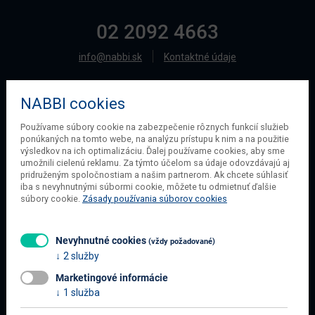
02 2092 4663
info@nabbi.sk
Kontaktné údaje
NABBI cookies
O SPOLOČNOSTI
Používame súbory cookie na zabezpečenie rôznych funkcií služieb
ponúkaných na tomto webe, na analýzu prístupu k nim a na použitie
O našej spoločnosti
výsledkov na ich optimalizáciu. Ďalej používame cookies, aby sme
Obchodné podmienky
umožnili cielenú reklamu. Za týmto účelom sa údaje odovzdávajú aj
pridruženým spoločnostiam a našim partnerom. Ak chcete súhlasiť
Ochrana osobných údajov
iba s nevyhnutnými súbormi cookie, môžete tu odmietnuť ďalšie
Blog
súbory cookie.
Zásady používania súborov cookies
Kontakt
Nevyhnutné cookies
(vždy požadované)
2 služby
INFORMÁCIE O NÁKUPE
Marketingové informácie
Obchodné podmienky
1 služba
Všetko o nákupe