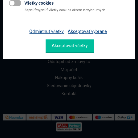
Všetky cookies
Najčastejšie otázky
Zapnúť/vypnúť všetky cookies okrem nevyhnutných
Doprava a platba
Reklamácia a vrátenie
Odmietnuť všetky
Akceptovať vybrané
ZÁKAZNÍCI
Akceptovať všetky
Reklamačný formulár
Odstúpiť od zmluvy tu
Môj účet
Nákupný košík
Sledovanie objednávky
Kontakt