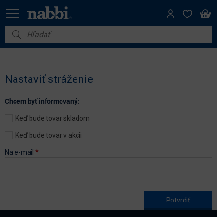
Nábytok
Vybavenie do domácnosti
Nastaviť stráženie
Dom a záhrada
Chcem byť informovaný:
Akcie
Keď bude tovar skladom
Výpredaj
Keď bude tovar v akcii
Na e-mail
*
Age