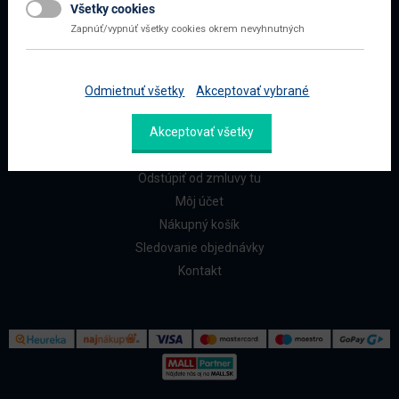
Všetky cookies
Najčastejšie otázky
Zapnúť/vypnúť všetky cookies okrem nevyhnutných
Doprava a platba
Reklamácia a vrátenie
Odmietnuť všetky
Akceptovať vybrané
ZÁKAZNÍCI
Akceptovať všetky
Reklamačný formulár
Odstúpiť od zmluvy tu
Môj účet
Nákupný košík
Sledovanie objednávky
Kontakt