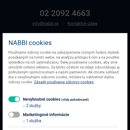
02 2092 4663
info@nabbi.sk
Kontaktné údaje
NABBI cookies
O SPOLOČNOSTI
Používame súbory cookie na zabezpečenie rôznych funkcií služieb
ponúkaných na tomto webe, na analýzu prístupu k nim a na použitie
O našej spoločnosti
výsledkov na ich optimalizáciu. Ďalej používame cookies, aby sme
Obchodné podmienky
umožnili cielenú reklamu. Za týmto účelom sa údaje odovzdávajú aj
pridruženým spoločnostiam a našim partnerom. Ak chcete súhlasiť
Ochrana osobných údajov
iba s nevyhnutnými súbormi cookie, môžete tu odmietnuť ďalšie
Blog
súbory cookie.
Zásady používania súborov cookies
Kontakt
Nevyhnutné cookies
(vždy požadované)
2 služby
INFORMÁCIE O NÁKUPE
Marketingové informácie
Obchodné podmienky
1 služba
Všetko o nákupe