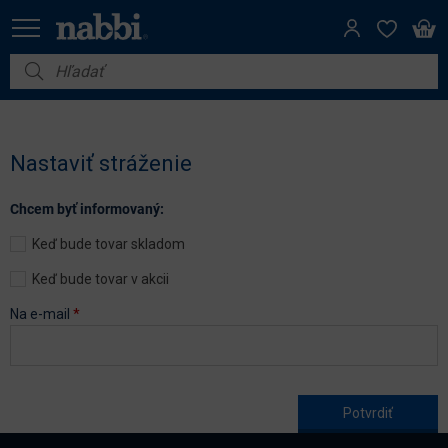
Nábytok
Vybavenie do domácnosti
Nastaviť stráženie
Dom a záhrada
Chcem byť informovaný:
Akcie
Keď bude tovar skladom
Výpredaj
Keď bude tovar v akcii
Na e-mail
*
Age