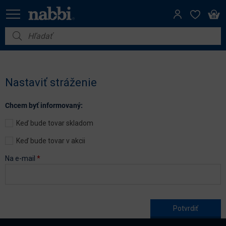
Nábytok
Vybavenie do domácnosti
Nastaviť stráženie
Dom a záhrada
Chcem byť informovaný:
Akcie
Keď bude tovar skladom
Výpredaj
Keď bude tovar v akcii
Na e-mail
*
Age