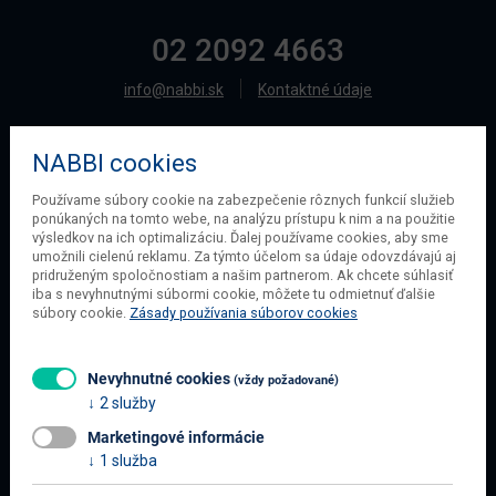
02 2092 4663
info@nabbi.sk
Kontaktné údaje
NABBI cookies
O SPOLOČNOSTI
Používame súbory cookie na zabezpečenie rôznych funkcií služieb
ponúkaných na tomto webe, na analýzu prístupu k nim a na použitie
O našej spoločnosti
výsledkov na ich optimalizáciu. Ďalej používame cookies, aby sme
Obchodné podmienky
umožnili cielenú reklamu. Za týmto účelom sa údaje odovzdávajú aj
pridruženým spoločnostiam a našim partnerom. Ak chcete súhlasiť
Ochrana osobných údajov
iba s nevyhnutnými súbormi cookie, môžete tu odmietnuť ďalšie
Blog
súbory cookie.
Zásady používania súborov cookies
Kontakt
Nevyhnutné cookies
(vždy požadované)
2 služby
INFORMÁCIE O NÁKUPE
Marketingové informácie
Obchodné podmienky
1 služba
Všetko o nákupe