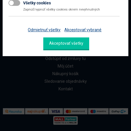
Všetky cookies
Najčastejšie otázky
Zapnúť/vypnúť všetky cookies okrem nevyhnutných
Doprava a platba
Reklamácia a vrátenie
Odmietnuť všetky
Akceptovať vybrané
ZÁKAZNÍCI
Akceptovať všetky
Reklamačný formulár
Odstúpiť od zmluvy tu
Môj účet
Nákupný košík
Sledovanie objednávky
Kontakt