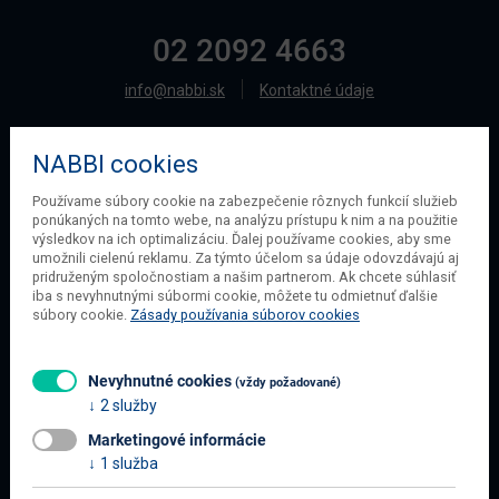
02 2092 4663
info@nabbi.sk
Kontaktné údaje
NABBI cookies
O SPOLOČNOSTI
Používame súbory cookie na zabezpečenie rôznych funkcií služieb
ponúkaných na tomto webe, na analýzu prístupu k nim a na použitie
O našej spoločnosti
výsledkov na ich optimalizáciu. Ďalej používame cookies, aby sme
Obchodné podmienky
umožnili cielenú reklamu. Za týmto účelom sa údaje odovzdávajú aj
pridruženým spoločnostiam a našim partnerom. Ak chcete súhlasiť
Ochrana osobných údajov
iba s nevyhnutnými súbormi cookie, môžete tu odmietnuť ďalšie
Blog
súbory cookie.
Zásady používania súborov cookies
Kontakt
Nevyhnutné cookies
(vždy požadované)
2 služby
INFORMÁCIE O NÁKUPE
Marketingové informácie
Obchodné podmienky
1 služba
Všetko o nákupe