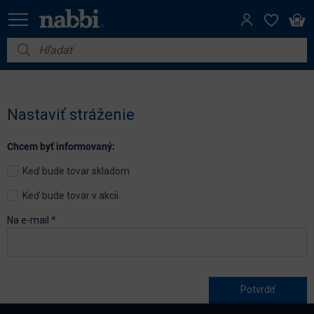
Nábytok
Vybavenie do domácnosti
Nastaviť stráženie
Dom a záhrada
Chcem byť informovaný:
Akcie
Keď bude tovar skladom
Výpredaj
Keď bude tovar v akcii
Na e-mail
*
Age