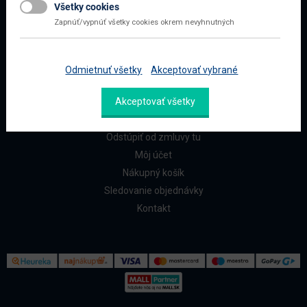
Všetky cookies
Najčastejšie otázky
Zapnúť/vypnúť všetky cookies okrem nevyhnutných
Doprava a platba
Reklamácia a vrátenie
Odmietnuť všetky
Akceptovať vybrané
ZÁKAZNÍCI
Akceptovať všetky
Reklamačný formulár
Odstúpiť od zmluvy tu
Môj účet
Nákupný košík
Sledovanie objednávky
Kontakt