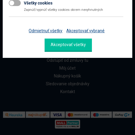
Všetky cookies
Najčastejšie otázky
Zapnúť/vypnúť všetky cookies okrem nevyhnutných
Doprava a platba
Reklamácia a vrátenie
Odmietnuť všetky
Akceptovať vybrané
ZÁKAZNÍCI
Akceptovať všetky
Reklamačný formulár
Odstúpiť od zmluvy tu
Môj účet
Nákupný košík
Sledovanie objednávky
Kontakt