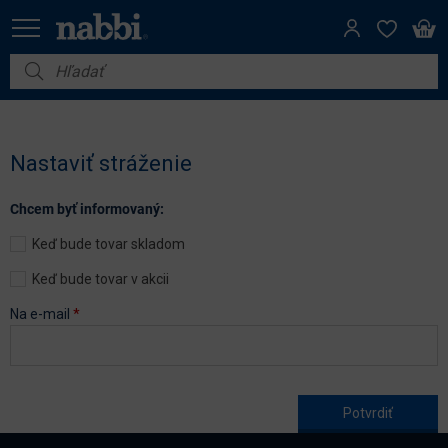
Nábytok
Vybavenie do domácnosti
Nastaviť stráženie
Dom a záhrada
Chcem byť informovaný:
Akcie
Keď bude tovar skladom
Výpredaj
Keď bude tovar v akcii
Na e-mail
*
Age