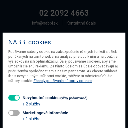
02 2092 4663
info@nabbi.sk
Kontaktné údaje
NABBI cookies
O SPOLOČNOSTI
Používame súbory cookie na zabezpečenie rôznych funkcií služieb
ponúkaných na tomto webe, na analýzu prístupu k nim a na použitie
O našej spoločnosti
výsledkov na ich optimalizáciu. Ďalej používame cookies, aby sme
Obchodné podmienky
umožnili cielenú reklamu. Za týmto účelom sa údaje odovzdávajú aj
pridruženým spoločnostiam a našim partnerom. Ak chcete súhlasiť
Ochrana osobných údajov
iba s nevyhnutnými súbormi cookie, môžete tu odmietnuť ďalšie
Blog
súbory cookie.
Zásady používania súborov cookies
Kontakt
Nevyhnutné cookies
(vždy požadované)
2 služby
INFORMÁCIE O NÁKUPE
Marketingové informácie
Obchodné podmienky
1 služba
Všetko o nákupe