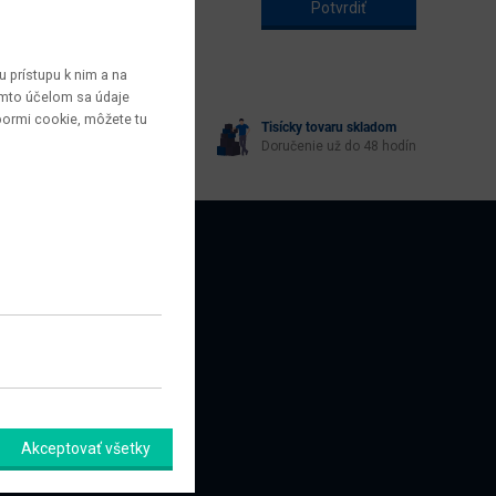
 prístupu k nim a na
týmto účelom sa údaje
bormi cookie, môžete tu
Tisícky tovaru skladom
yberie každý
Doručenie už do 48 hodín
AZNÍCI
amačný formulár
Akceptovať všetky
úpiť od zmluvy tu