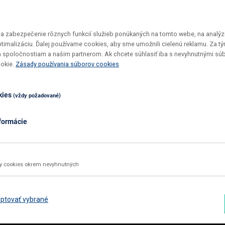
 zabezpečenie rôznych funkcií služieb ponúkaných na tomto webe, na analýzu
optimalizáciu. Ďalej používame cookies, aby sme umožnili cielenú reklamu. Za 
 spoločnostiam a našim partnerom. Ak chcete súhlasiť iba s nevyhnutnými sú
Vrátenie tovaru do 30 dní
Top ceny
ookie.
Zásady používania súborov cookies
Maximálne pohodlie pre vás
U nás si v
kies
(vždy požadované)
formácie
02 2092 4663
info@nabbi.sk
Kontaktné údaje
ky cookies okrem nevyhnutných
INFORMÁCIE O NÁKUPE
ZÁK
Obchodné podmienky
Rekl
ptovať vybrané
Všetko o nákupe
Odst