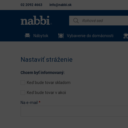
02 2092 4663
info@nabbi.sk
Nábytok
Vybavenie do domácnosti
Nastaviť stráženie
Chcem byť informovaný:
Keď bude tovar skladom
Keď bude tovar v akcii
Na e-mail
*