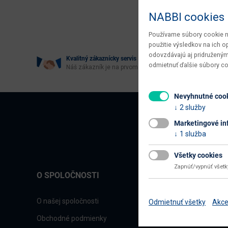
Age
NABBI cookies
Používame súbory cookie na
použitie výsledkov na ich 
odovzdávajú aj pridruženým
Kvalitný zákaznícky servis
odmietnuť ďalšie súbory c
Náš zákazník je na prvom mieste
Nevyhnutné coo
2 služby
Marketingové in
1 služba
Všetky cookies
Zapnúť/vypnúť všet
O SPOLOČNOSTI
O našej spoločnosti
Odmietnuť všetky
Akce
Obchodné podmienky