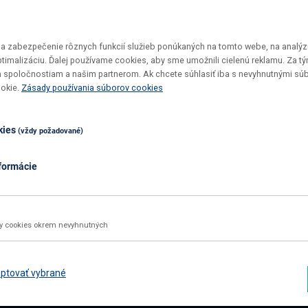
 zabezpečenie rôznych funkcií služieb ponúkaných na tomto webe, na analýzu
optimalizáciu. Ďalej používame cookies, aby sme umožnili cielenú reklamu. Za 
 spoločnostiam a našim partnerom. Ak chcete súhlasiť iba s nevyhnutnými sú
Vrátenie tovaru do 30 dní
Top ceny
ookie.
Zásady používania súborov cookies
Maximálne pohodlie pre vás
U nás si v
kies
(vždy požadované)
formácie
02 2092 4663
info@nabbi.sk
Kontaktné údaje
ky cookies okrem nevyhnutných
INFORMÁCIE O NÁKUPE
ZÁK
Obchodné podmienky
Rekl
ptovať vybrané
Všetko o nákupe
Odst