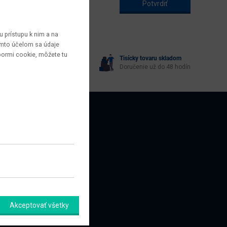
 prístupu k nim a na
týmto účelom sa údaje
bormi cookie, môžete tu
Tisícky tovaru skladom
yberie každý
Doručenie už do 48 hodín
AZNÍCI
amačný formulár
Akceptovať všetky
úpiť od zmluvy tu