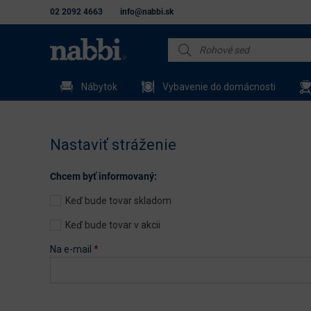
02 2092 4663
info@nabbi.sk
Nábytok
Vybavenie do domácnosti
Nastaviť stráženie
Chcem byť informovaný:
Keď bude tovar skladom
Keď bude tovar v akcii
Na e-mail
*