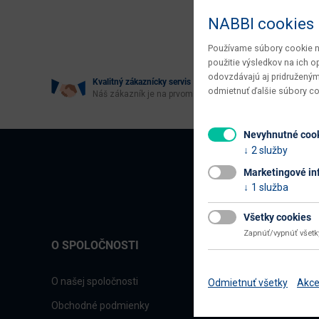
Age
NABBI cookies
Používame súbory cookie na
použitie výsledkov na ich 
odovzdávajú aj pridruženým
Kvalitný zákaznícky servis
odmietnuť ďalšie súbory c
Náš zákazník je na prvom mieste
Nevyhnutné coo
2 služby
Marketingové in
1 služba
Všetky cookies
Zapnúť/vypnúť všet
O SPOLOČNOSTI
O našej spoločnosti
Odmietnuť všetky
Akce
Obchodné podmienky