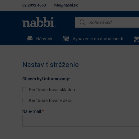
02 2092 4663
info@nabbi.sk
Nábytok
Vybavenie do domácnosti
Nastaviť stráženie
Chcem byť informovaný:
Keď bude tovar skladom
Keď bude tovar v akcii
Na e-mail
*