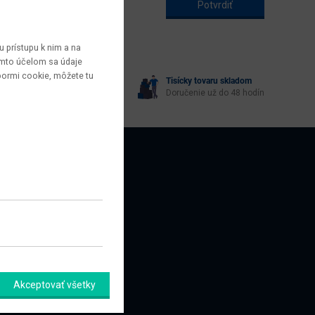
 prístupu k nim a na
týmto účelom sa údaje
bormi cookie, môžete tu
Tisícky tovaru skladom
yberie každý
Doručenie už do 48 hodín
AZNÍCI
amačný formulár
Akceptovať všetky
úpiť od zmluvy tu