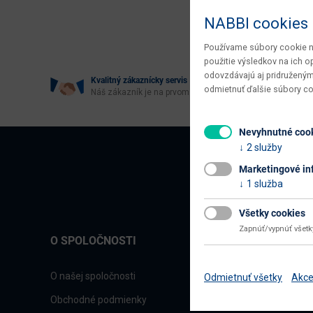
Age
NABBI cookies
Používame súbory cookie na
použitie výsledkov na ich 
odovzdávajú aj pridruženým
Kvalitný zákaznícky servis
odmietnuť ďalšie súbory c
Náš zákazník je na prvom mieste
Nevyhnutné coo
2 služby
Marketingové in
1 služba
Všetky cookies
Zapnúť/vypnúť všet
O SPOLOČNOSTI
O našej spoločnosti
Odmietnuť všetky
Akce
Obchodné podmienky