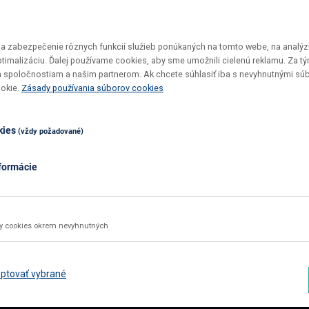
 zabezpečenie rôznych funkcií služieb ponúkaných na tomto webe, na analýzu
optimalizáciu. Ďalej používame cookies, aby sme umožnili cielenú reklamu. Za 
 spoločnostiam a našim partnerom. Ak chcete súhlasiť iba s nevyhnutnými sú
Vrátenie tovaru do 30 dní
Top ceny
ookie.
Zásady používania súborov cookies
Maximálne pohodlie pre vás
U nás si v
kies
(vždy požadované)
formácie
02 2092 4663
info@nabbi.sk
Kontaktné údaje
ky cookies okrem nevyhnutných
INFORMÁCIE O NÁKUPE
ZÁK
Obchodné podmienky
Rekl
ptovať vybrané
Všetko o nákupe
Odst