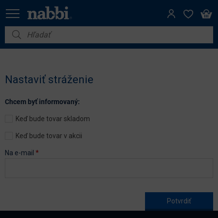
Nábytok
Vybavenie do domácnosti
Nastaviť stráženie
Dom a záhrada
Chcem byť informovaný:
Akcie
Keď bude tovar skladom
Výpredaj
Keď bude tovar v akcii
Na e-mail
*
Age