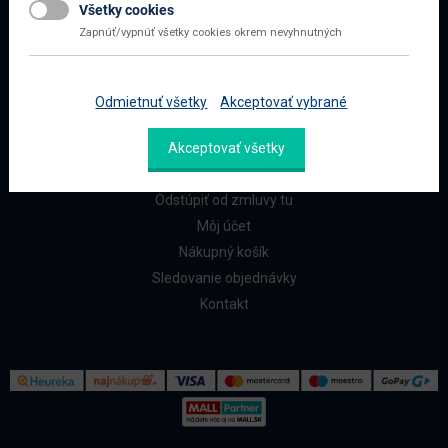
Všetky cookies
Najčastejšie otázky
Zapnúť/vypnúť všetky cookies okrem nevyhnutných
Doprava a platba
Reklamácia a vrátenie
Odmietnuť všetky
Akceptovať vybrané
ZÁKAZNÍCI
Akceptovať všetky
Reklamačný formulár
Odstúpiť od zmluvy tu
Môj účet
Nákupný košík
Sledovanie objednávky
Kontakt