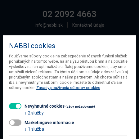
02 2092 4663
info@nabbi.sk
Kontaktné údaje
NABBI cookies
O SPOLOČNOSTI
Používame súbory cookie na zabezpečenie rôznych funkcií služieb
ponúkaných na tomto webe, na analýzu prístupu k nim a na použitie
O našej spoločnosti
výsledkov na ich optimalizáciu. Ďalej používame cookies, aby sme
Obchodné podmienky
umožnili cielenú reklamu. Za týmto účelom sa údaje odovzdávajú aj
pridruženým spoločnostiam a našim partnerom. Ak chcete súhlasiť
Ochrana osobných údajov
iba s nevyhnutnými súbormi cookie, môžete tu odmietnuť ďalšie
Blog
súbory cookie.
Zásady používania súborov cookies
Kontakt
Nevyhnutné cookies
(vždy požadované)
2 služby
INFORMÁCIE O NÁKUPE
Marketingové informácie
Obchodné podmienky
1 služba
Všetko o nákupe