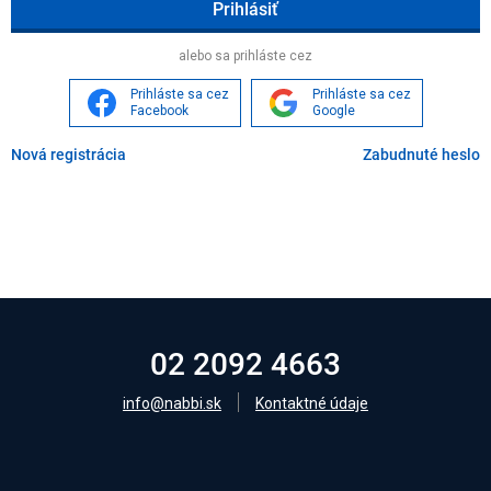
Age
alebo sa prihláste cez
Prihláste sa cez
Prihláste sa cez
Facebook
Google
Nová registrácia
Zabudnuté heslo
02 2092 4663
info@nabbi.sk
Kontaktné údaje