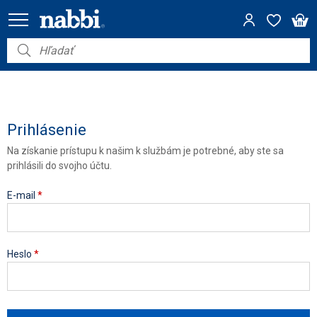
Nábytok
Vybavenie do domácnosti
Dom a záhrada
Prihlásenie
Na získanie prístupu k našim k službám je potrebné, aby ste sa
Akcie
prihlásili do svojho účtu.
Výpredaj
E-mail
*
Heslo
*