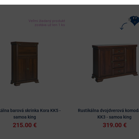
Veľmi žiadaný produkt
zostáva už len 1 ks
kálna barová skrinka Kora KK5 -
Rustikálna dvojdverová komod
samoa king
KK3 - samoa king
215.00 €
319.00 €