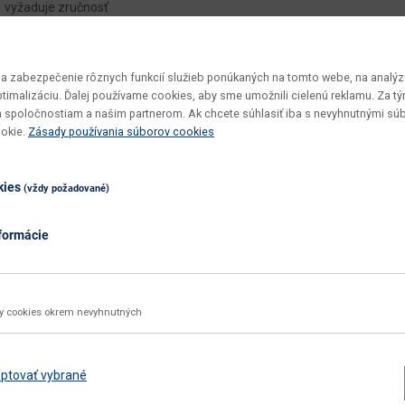
vyžaduje zručnosť
pravidelne ošetrovať
ďalšie farby
 zabezpečenie rôznych funkcií služieb ponúkaných na tomto webe, na analýzu
optimalizáciu. Ďalej používame cookies, aby sme umožnili cielenú reklamu. Za 
drevo D16
 spoločnostiam a našim partnerom. Ak chcete súhlasiť iba s nevyhnutnými sú
ookie.
Zásady používania súborov cookies
nie
aglomerovaný materiál
kies
(vždy požadované)
dyhovaná DTD / prírodná dubová dyha
dyhovaná DTD
formácie
nie
áno
ky cookies okrem nevyhnutných
Zobraziť ďalšie parametre
ptovať vybrané