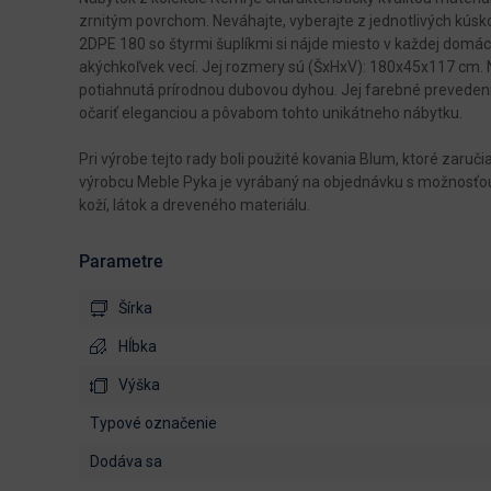
zrnitým povrchom. Neváhajte, vyberajte z jednotlivých kúsko
2DPE 180 so štyrmi šuplíkmi si nájde miesto v každej domác
akýchkoľvek vecí. Jej rozmery sú (ŠxHxV): 180x45x117 cm. Na
potiahnutá prírodnou dubovou dyhou. Jej farebné prevedeni
očariť eleganciou a pôvabom tohto unikátneho nábytku.
Pri výrobe tejto rady boli použité kovania Blum, ktoré zaru
výrobcu Meble Pyka je vyrábaný na objednávku s možnosťou
koží, látok a dreveného materiálu.
Parametre
Šírka
Hĺbka
Výška
typové označenie
dodáva sa