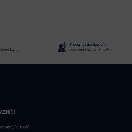
Tisícky tovaru skladom
yberie každý
Doručenie už do 48 hodín
AZNÍCI
amačný formulár