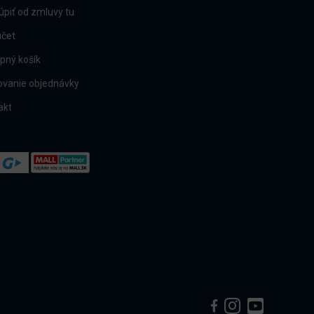
úpiť od zmluvy tu
účet
pný košík
ovanie objednávky
akt