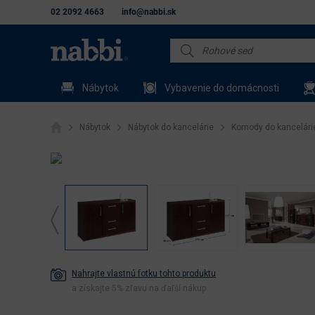
02 2092 4663
info@nabbi.sk
Nábytok
Vybavenie do domácnosti
Nábytok
Nábytok do kancelárie
Komody do kancelári
Nahrajte vlastnú fotku tohto produktu
a získajte 5% zľavu na ďaľší nákup