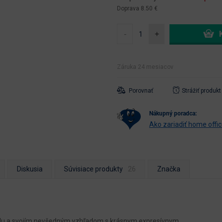
Doprava 8.50 €
-
+
Záruka 24 mesiacov
Porovnať
Strážiť produkt
nákupný poradca:
Ako zariadiť home offi
Diskusia
Súvisiace produkty
Značka
riálu a svojím nevšedným vzhľadom s krásnym expresívnym