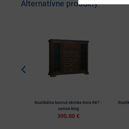
Alternatívne produkty
Rustikálna barová skrinka Kora KK7 -
Rusti
samoa king
395.00 €