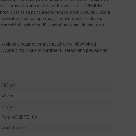
v a spravte si radosť už dnes! Barová skrinka REMI 4S
nosti a stane sa nenahraditeľnou pomocníčkou pri uložení
 výrobu nábytku tejto rady je použitá kvalitná doska,
e si môžete vybrať podľa vlastného vkusu. Nechajte sa
čia kvalitné a bezproblémové používanie. Nábytok od
 vybrať si zo širokého sortimentu farebného prevedenia
180 cm
45 cm
117 cm
Remi 4S 2DPE 180
zmontované