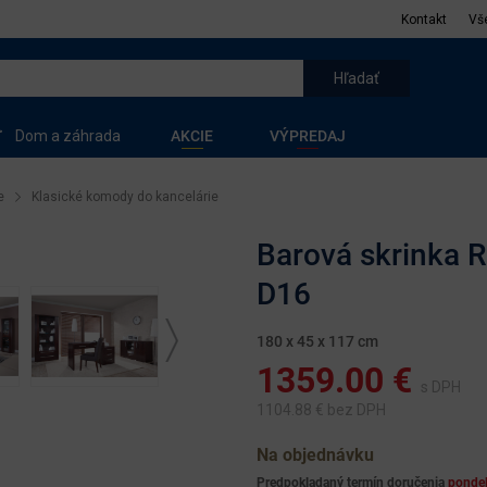
Kontakt
Vš
Dom a záhrada
AKCIE
VÝPREDAJ
e
Klasické komody do kancelárie
Barová skrinka 
D16
180 x 45 x 117 cm
1359.00
€
s DPH
1104.88
€ bez DPH
Na objednávku
Predpokladaný termín doručenia
ponde