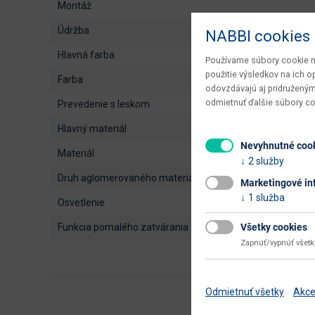
montáž
údržba
NABBI cookies
hlavná farba
Používame súbory cookie na
použitie výsledkov na ich 
farba
odovzdávajú aj pridruženým
odmietnuť ďalšie súbory c
prevedenie s leskom
hlavný materiál
Nevyhnutné coo
materiál
2 služby
druh aglomerovaného materiálu
Marketingové in
1 služba
osvetlenie
funkcia pomalého zatvárania
Všetky cookies
Zapnúť/vypnúť všet
Odmietnuť všetky
Akce