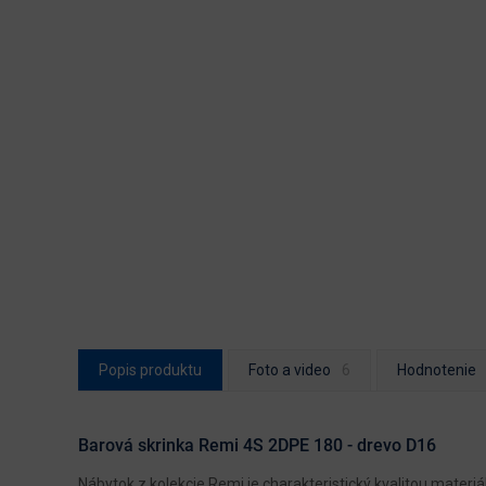
Popis produktu
Foto a video
Hodnotenie
Barová skrinka Remi 4S 2DPE 180 - drevo D16
Nábytok z kolekcie Remi je charakteristický kvalitou mate