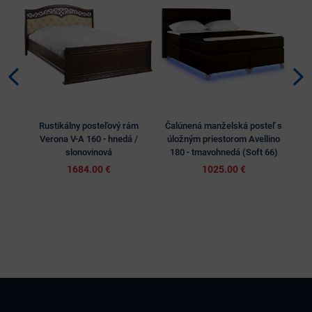
Rustikálny posteľový rám
Čalúnená manželská posteľ s
Ča
Verona V-A 160 - hnedá /
úložným priestorom Avellino
úlo
slonovinová
180 - tmavohnedá (Soft 66)
1684.00 €
1025.00 €