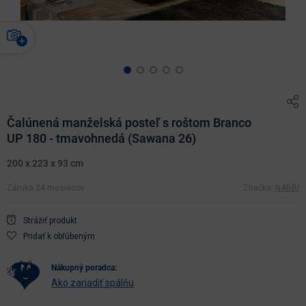
Čalúnená manželská posteľ s roštom Branco
UP 180 - tmavohnedá (Sawana 26)
200 x 223 x 93 cm
Záruka 24 mesiacov
Značka:
NABBI
Strážiť produkt
Pridať k obľúbeným
nákupný poradca:
Ako zariadiť spálňu