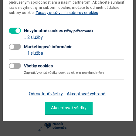
pridruženým spoločnostiam a našim partnerom. Ak chcete súhlasiť
šírka plochy na spanie (cm)
180
iba s nevyhnutnými súbormi cookie, môžete tu odmietnuť ďalšie
súbory cookie.
Zásady používania súborov cookies
hĺbka plochy na spanie (cm)
200
celková plocha na spanie (š x h
180 x 200
Nevyhnutné cookies
cm)
(vždy požadované)
2 služby
dodáva sa
v demonte
Marketingové informácie
montáž
vyžaduje zručnosť
1 služba
údržba
utierať namokro
Všetky cookies
Zapnúť/vypnúť všetky cookies okrem nevyhnutných
hlavná farba
hnedá
Zobraziť ďalšie parametre
Odmietnuť všetky
Akceptovať vybrané
Akceptovať všetky
Alternatívne produkty
Nabbík
odporúča