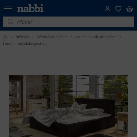
Nábytok
Nábytok
Nábytok do spálne
Lacné postele do spálne
Vybavenie do domácnosti
Lacné manželské postele
Dom a záhrada
Akcie
Výpredaj