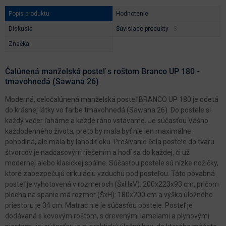
Popis produktu
Hodnotenie
Diskusia
Súvisiace produkty
Značka
Čalúnená manželská posteľ s roštom Branco UP 180 -
tmavohnedá (Sawana 26)
Moderná, celočalúnená manželská posteľ BRANCO UP 180 je odetá
do krásnej látky vo farbe tmavohnedá (Sawana 26). Do postele si
každý večer ľaháme a každé ráno vstávame. Je súčasťou Vášho
každodenného života, preto by mala byť nie len maximálne
pohodlná, ale mala by lahodiť oku. Prešívanie čela postele do tvaru
štvorcov je nadčasovým riešením a hodí sa do každej, či už
modernej alebo klasickej spálne. Súčasťou postele sú nízke nožičky,
ktoré zabezpečujú cirkuláciu vzduchu pod posteľou. Táto pôvabná
posteľ je vyhotovená v rozmeroch (ŠxHxV): 200x223x93 cm, pričom
plocha na spanie má rozmer (ŠxH): 180x200 cm a výška úložného
priestoru je 34 cm. Matrac nie je súčasťou postele. Posteľ je
dodávaná s kovovým roštom, s drevenými lamelami a plynovými