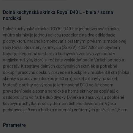
Dolná kuchynská skrinka Royal D40 L - biela / sosna
nordická
Dolná kuchynská skrinka ROYAL D40 L je jednodverová skrinka,
vnútro skrinky je jednou policou rozdelené na dve odkladacie
plochy, ktorú možno kombinovať s ostatnými prvkami z modelovej
rady Royal. Rozmery skrinky sú (ŠxHxV): 40x47x82 cm. Systém
Royal je elegantná sektorová kuchynská zostava vyrobená v
anglickom štýle, ktorú si môžete vyskladať podľa Vašich potrieb a
predstáv. K zostave dolných kuchynských skriniek je potrebné
dokúpiť pracovnú dosku v prevedení Rockpile v hrúbke 3,8 cm (hĺbka
skrinky s pracovnou doskou je 60 cm), sokel a úchyty na sokel.
Materiál použitý na výrobu je laminovaná DTD vo farebnom
prevedení biela a sosna nordická a horné skrinky sa dopĺňajú o
ozdobnú lištu vo farbe dub divoký. Dvierka a zásuvky sú doplnené
kovovými úchytkami so systémom tichého dovierania. Výška
podstavca je 9 cm a hrúbka materiálu vnútorných poličiek je 1,5 cm.
Parametre