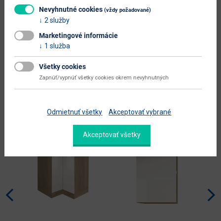
hlavná farba
biela
Nevyhnutné cookies
(vždy požadované)
2 služby
farba
biela / sosna nordická
Marketingové informácie
prevedenie s leskom
nie
1 služba
Zobraziť ďalšie parametre
Všetky cookies
Zapnúť/vypnúť všetky cookies okrem nevyhnutných
Alternatívne produkty
Odmietnuť všetky
Akceptovať vybrané
Nabbík
odporúča
Akceptovať všetky