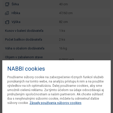
Šírka
40 cm
Hĺbka
47/60 cm
Výška
82 cm
kusov v balení dodávateľa
1 ks
počet balíkov dodávateľa
2 ks
váha s obalom dodávateľa
16 kg
objem v zabalenom stave
0.0351 m3
dodávateľa
NABBI cookies
typové označenie
Royal D40 L
Používame súbory cookie na zabezpečenie rôznych funkcií služieb
hĺbka od - do (cm)
47 - 60
ponúkaných na tomto webe, na analýzu prístupu k nim a na použitie
výsledkov na ich optimalizáciu. Ďalej používame cookies, aby sme
dodáva sa
v demonte
umožnili cielenú reklamu. Za týmto účelom sa údaje odovzdávajú aj
pridruženým spoločnostiam a našim partnerom. Ak chcete súhlasiť
montáž
vyžaduje zručnosť
iba s nevyhnutnými súbormi cookie, môžete tu odmietnuť ďalšie
súbory cookie.
Zásady používania súborov cookies
údržba
utierať navlhko