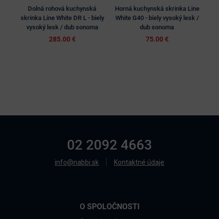
Dolná rohová kuchynská
Horná kuchynská skrinka Line
Hor
skrinka Line White DR L - biely
White G40 - biely vysoký lesk /
Whit
vysoký lesk / dub sonoma
dub sonoma
285.00 €
75.00 €
02 2092 4663
info@nabbi.sk
Kontaktné údaje
O SPOLOČNOSTI