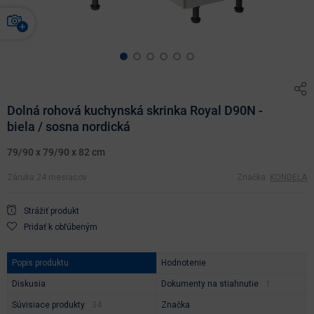
Dolná rohová kuchynská skrinka Royal D90N -
biela / sosna nordická
79/90 x 79/90 x 82 cm
Záruka 24 mesiacov
Značka:
KONDELA
Strážiť produkt
Pridať k obľúbeným
Popis produktu
Hodnotenie
Diskusia
Dokumenty na stiahnutie
Súvisiace produkty
Značka