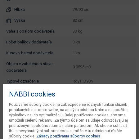
Hĺbka
79/90 cm
Výška
82 cm
váha s obalom dodávateľa
33 kg
počet balíkov dodávateľa
3 ks
kusov v balení dodávateľa
1 ks
objem v zabalenom stave
0.0595 m3
dodávateľa
typové označenie
Royal D90N
šírka od - do (cm)
79 - 90
NABBI cookies
hĺbka od - do (cm)
79 - 90
Používame súbory cookie na zabezpečenie rôznych funkcií služieb
ponúkaných na tomto webe, na analýzu prístupu k nim a na použitie
dodáva sa
v demonte
výsledkov na ich optimalizáciu. Ďalej používame cookies, aby sme
umožnili cielenú reklamu. Za týmto účelom sa údaje odovzdávajú aj
montáž
vyžaduje zručnosť
pridruženým spoločnostiam a našim partnerom. Ak chcete súhlasiť
iba s nevyhnutnými súbormi cookie, môžete tu odmietnuť ďalšie
údržba
utierať navlhko
súbory cookie.
Zásady používania súborov cookies