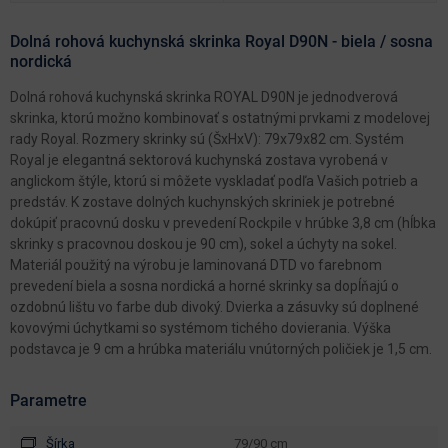
Dolná rohová kuchynská skrinka Royal D90N - biela / sosna
nordická
Dolná rohová kuchynská skrinka ROYAL D90N je jednodverová
skrinka, ktorú možno kombinovať s ostatnými prvkami z modelovej
rady Royal. Rozmery skrinky sú (ŠxHxV): 79x79x82 cm. Systém
Royal je elegantná sektorová kuchynská zostava vyrobená v
anglickom štýle, ktorú si môžete vyskladať podľa Vašich potrieb a
predstáv. K zostave dolných kuchynských skriniek je potrebné
dokúpiť pracovnú dosku v prevedení Rockpile v hrúbke 3,8 cm (hĺbka
skrinky s pracovnou doskou je 90 cm), sokel a úchyty na sokel.
Materiál použitý na výrobu je laminovaná DTD vo farebnom
prevedení biela a sosna nordická a horné skrinky sa dopĺňajú o
ozdobnú lištu vo farbe dub divoký. Dvierka a zásuvky sú doplnené
kovovými úchytkami so systémom tichého dovierania. Výška
podstavca je 9 cm a hrúbka materiálu vnútorných poličiek je 1,5 cm.
Parametre
Šírka
79/90 cm