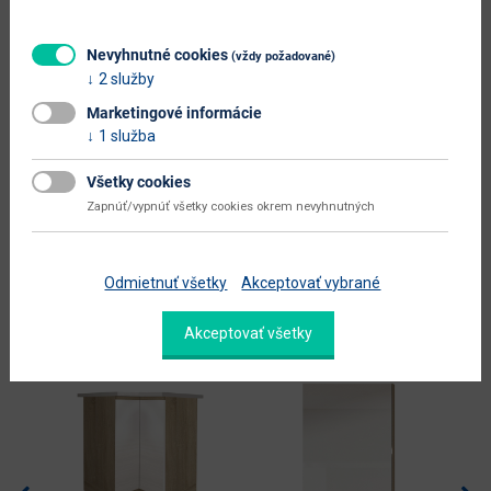
hlavná farba
biela
Nevyhnutné cookies
(vždy požadované)
farba
biela / sosna nordická
2 služby
Zobraziť ďalšie parametre
Marketingové informácie
1 služba
Dokumenty na stiahnutie:
Všetky cookies
Zapnúť/vypnúť všetky cookies okrem nevyhnutných
Odmietnuť všetky
Akceptovať vybrané
Alternatívne produkty
Akceptovať všetky
Nabbík
odporúča