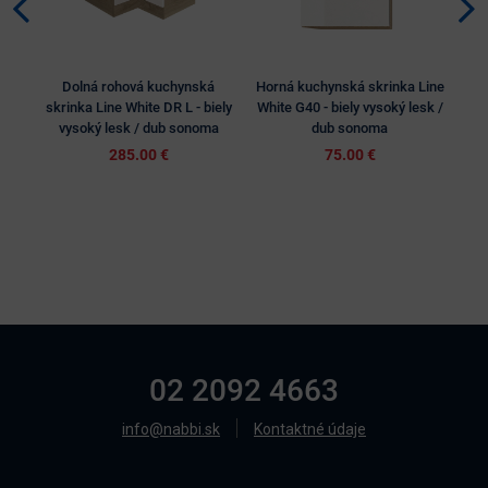
Dolná rohová kuchynská
Horná kuchynská skrinka Line
Hor
skrinka Line White DR L - biely
White G40 - biely vysoký lesk /
Whit
vysoký lesk / dub sonoma
dub sonoma
285.00 €
75.00 €
02 2092 4663
info@nabbi.sk
Kontaktné údaje