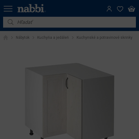
Nábytok
Nábytok
Kuchyňa a jedáleň
Kuchynské a potravinové skrinky
Vybavenie do domácnosti
Dom a záhrada
Akcie
Výpredaj