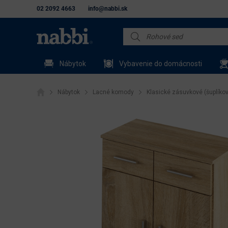
02 2092 4663
info@nabbi.sk
Nábytok
Vybavenie do domácnosti
Nábytok
Lacné komody
Klasické zásuvkové (šuplíko