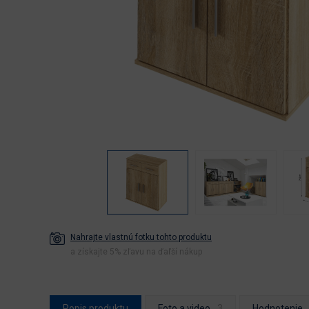
Nahrajte vlastnú fotku tohto produktu
a získajte 5% zľavu na ďaľší nákup
Popis produktu
Foto a video
Hodnotenie