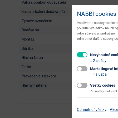
váha s obalom dodávateľa
kusov v balení dodávateľa
NABBI cookies
typové označenie
Používame súbory cookie na
použitie výsledkov na ich 
dodáva sa
odovzdávajú aj pridruženým
odmietnuť ďalšie súbory c
montáž
údržba
Nevyhnutné coo
hlavná farba
2 služby
farba
Marketingové in
1 služba
prevedenie s leskom
Všetky cookies
hlavný materiál
Zapnúť/vypnúť všet
Odmietnuť všetky
Akce