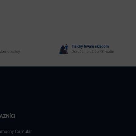
Tisícky tovaru skladom
yberie každý
Doručenie už do 48 hodín
AZNÍCI
amačný formulár