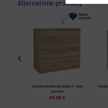
Alternatívne produkty
Nabbík
odporúča
Zásuvková komoda Garbo 3 - dub
Dvojd
sonoma
69.00 €