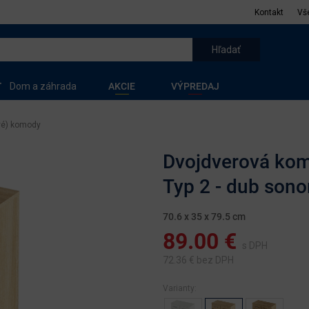
Kontakt
Vš
Dom a záhrada
AKCIE
VÝPREDAJ
vé) komody
Dvojdverová kom
Typ 2 - dub son
70.6 x 35 x 79.5 cm
89.00
€
s DPH
72.36
€ bez DPH
Varianty: