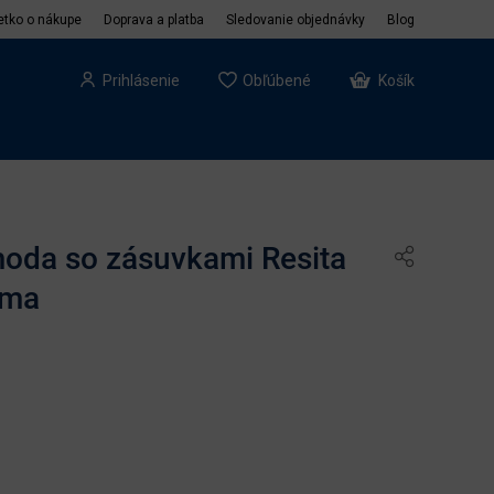
etko o nákupe
Doprava a platba
Sledovanie objednávky
Blog
Prihlásenie
Obľúbené
Košík
oda so zásuvkami Resita
oma