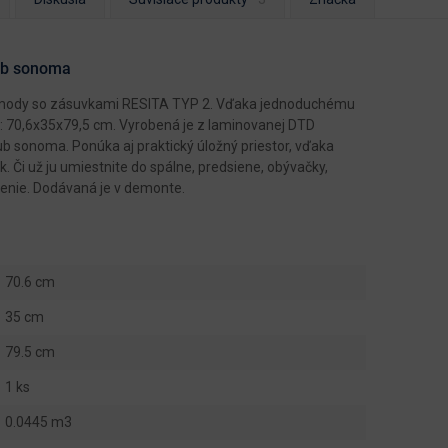
dub sonoma
komody so zásuvkami RESITA TYP 2. Vďaka jednoduchému
): 70,6x35x79,5 cm. Vyrobená je z laminovanej DTD
 sonoma. Ponúka aj praktický úložný priestor, vďaka
 Či už ju umiestnite do spálne, predsiene, obývačky,
tnenie. Dodávaná je v demonte.
70.6 cm
35 cm
79.5 cm
1 ks
0.0445 m3