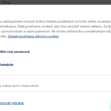
24 kg
1 ks
Resita Typ 2
 zabezpečenie rôznych funkcií služieb ponúkaných na tomto webe, na analýzu
optimalizáciu. Ďalej používame cookies, aby sme umožnili cielenú reklamu. Za 
v demonte
 spoločnostiam a našim partnerom. Ak chcete súhlasiť iba s nevyhnutnými sú
ookie.
Zásady používania súborov cookies
vyžaduje zručnosť
utierať navlhko
kies
(vždy požadované)
dub sonoma
dub sonoma
formácie
nie
aglomerovaný materiál
ky cookies okrem nevyhnutných
Zobraziť ďalšie parametre
ptovať vybrané