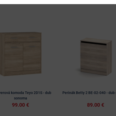
verová komoda Teyo 2D1S - dub
Perinák Betty 2 BE-02-040 - du
sonoma
99.00 €
89.00 €