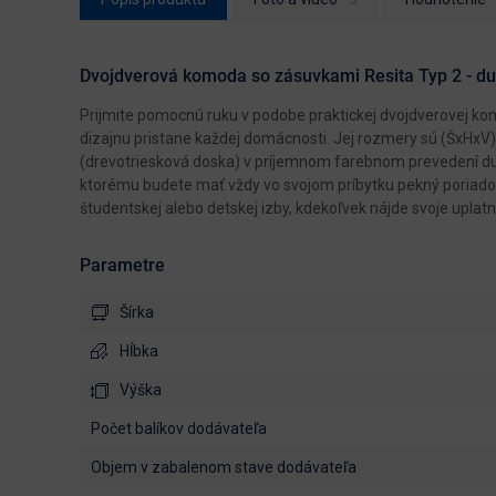
Dvojdverová komoda so zásuvkami Resita Typ 2 - 
Prijmite pomocnú ruku v podobe praktickej dvojdverovej 
dizajnu pristane každej domácnosti. Jej rozmery sú (ŠxHxV
(drevotriesková doska) v príjemnom farebnom prevedení dub
ktorému budete mať vždy vo svojom príbytku pekný poriadok.
študentskej alebo detskej izby, kdekoľvek nájde svoje upla
Parametre
Šírka
Hĺbka
Výška
počet balíkov dodávateľa
objem v zabalenom stave dodávateľa