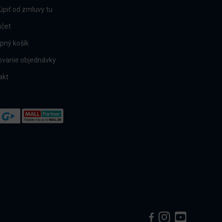
úpiť od zmluvy tu
účet
pný košík
ovanie objednávky
akt