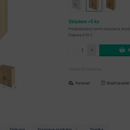
Skladom >5 ks
Predpokladaný termín doručenia
stred
Doprava 8.50 €
-
+
Záruka 24 mesiacov
Porovnať
Strážiť produkt
Diskusia
Súvisiace produkty
Značka