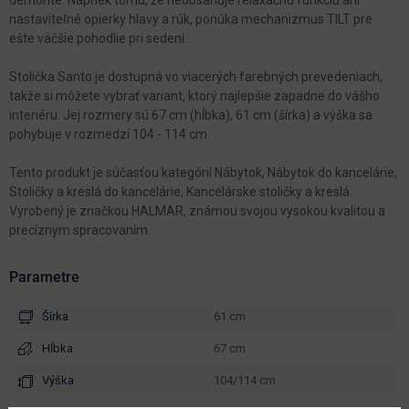
nastaviteľné opierky hlavy a rúk, ponúka mechanizmus TILT pre
ešte väčšie pohodlie pri sedení.
Stolička Santo je dostupná vo viacerých farebných prevedeniach,
takže si môžete vybrať variant, ktorý najlepšie zapadne do vášho
interiéru. Jej rozmery sú 67 cm (hĺbka), 61 cm (šírka) a výška sa
pohybuje v rozmedzí 104 - 114 cm.
Tento produkt je súčasťou kategórií Nábytok, Nábytok do kancelárie,
Stoličky a kreslá do kancelárie, Kancelárske stoličky a kreslá.
Vyrobený je značkou HALMAR, známou svojou vysokou kvalitou a
precíznym spracovaním.
Parametre
Šírka
61 cm
Hĺbka
67 cm
Výška
104/114 cm