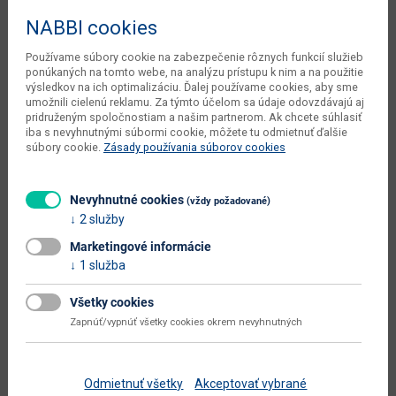
počet balíkov dodávateľa
1 ks
NABBI cookies
kusov v balení dodávateľa
1 ks
Používame súbory cookie na zabezpečenie rôznych funkcií služieb
váha s obalom dodávateľa
11.5 kg
ponúkaných na tomto webe, na analýzu prístupu k nim a na použitie
výsledkov na ich optimalizáciu. Ďalej používame cookies, aby sme
objem v zabalenom stave
umožnili cielenú reklamu. Za týmto účelom sa údaje odovzdávajú aj
0.1204 m3
dodávateľa
pridruženým spoločnostiam a našim partnerom. Ak chcete súhlasiť
iba s nevyhnutnými súbormi cookie, môžete tu odmietnuť ďalšie
čistá váha dodávateľa
11 kg
súbory cookie.
Zásady používania súborov cookies
typové označenie
Santo
Nevyhnutné cookies
(vždy požadované)
výška od - do (cm)
104 - 114
2 služby
výška sedadla (cm)
48
Marketingové informácie
1 služba
výška sedadla - väčšia (cm)
58
výška sedadla od - do (cm)
48 - 58
Všetky cookies
Zapnúť/vypnúť všetky cookies okrem nevyhnutných
dodáva sa
v demonte
montáž
jednoduchá
Odmietnuť všetky
Akceptovať vybrané
Zobraziť ďalšie parametre