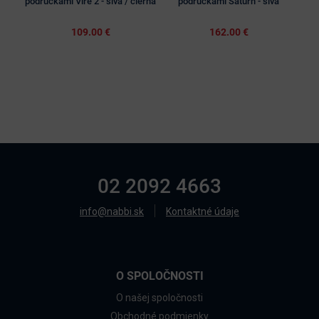
podrúčkami Vire 2 - sivá / čierna
podrúčkami Saturn - sivá
p
109.00 €
162.00 €
02 2092 4663
info@nabbi.sk
Kontaktné údaje
O SPOLOČNOSTI
O našej spoločnosti
Obchodné podmienky