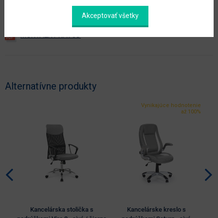
Akceptovať všetky
Dokumenty na stiahnutie:
Alternatívne produkty
Vynikajúce hodnotenie
až 100%
Kancelárska stolička s
Kancelárske kreslo s