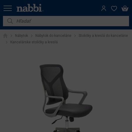
Nábytok
Nábytok
Nábytok do kancelárie
Stoličky a kreslá do kancelárie
Vybavenie do domácnosti
Kancelárske stoličky a kreslá
Dom a záhrada
Akcie
Výpredaj