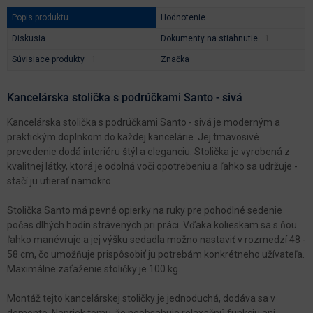
Popis produktu
Hodnotenie
Diskusia
Dokumenty na stiahnutie
Súvisiace produkty
Značka
Kancelárska stolička s podrúčkami Santo - sivá
Kancelárska stolička s podrúčkami Santo - sivá je moderným a
praktickým doplnkom do každej kancelárie. Jej tmavosivé
prevedenie dodá interiéru štýl a eleganciu. Stolička je vyrobená z
kvalitnej látky, ktorá je odolná voči opotrebeniu a ľahko sa udržuje -
stačí ju utierať namokro.
Stolička Santo má pevné opierky na ruky pre pohodlné sedenie
počas dlhých hodín strávených pri práci. Vďaka kolieskam sa s ňou
ľahko manévruje a jej výšku sedadla možno nastaviť v rozmedzí 48 -
58 cm, čo umožňuje prispôsobiť ju potrebám konkrétneho užívateľa.
Maximálne zaťaženie stoličky je 100 kg.
Montáž tejto kancelárskej stoličky je jednoduchá, dodáva sa v
demonte. Napriek tomu, že neobsahuje relaxačnú funkciu ani