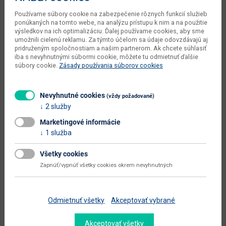
kusov v balení dodávateľa
1 ks
Používame súbory cookie na zabezpečenie rôznych funkcií služieb
ponúkaných na tomto webe, na analýzu prístupu k nim a na použitie
počet balíkov dodávateľa
1 ks
výsledkov na ich optimalizáciu. Ďalej používame cookies, aby sme
umožnili cielenú reklamu. Za týmto účelom sa údaje odovzdávajú aj
typové označenie
Azure 2 New Typ 2
pridruženým spoločnostiam a našim partnerom. Ak chcete súhlasiť
iba s nevyhnutnými súbormi cookie, môžete tu odmietnuť ďalšie
šírka sedadla (cm)
49
súbory cookie.
Zásady používania súborov cookies
hĺbka sedadla (cm)
47,5
Nevyhnutné cookies
(vždy požadované)
výška sedadla (cm)
45
2 služby
výška operadla (cm)
48
Marketingové informácie
1 služba
dodáva sa
v demonte
montáž
jednoduchá
Všetky cookies
Zapnúť/vypnúť všetky cookies okrem nevyhnutných
údržba
utierať navlhko
Zobraziť ďalšie parametre
Odmietnuť všetky
Akceptovať vybrané
Dokumenty na stiahnutie:
Akceptovať všetky