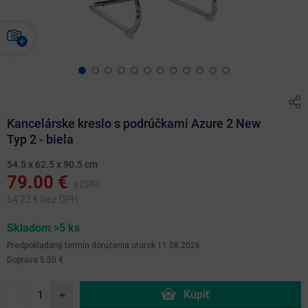
Kancelárske kreslo s podrúčkami Azure 2 New
Typ 2 - biela
54.5 x 62.5 x 90.5 cm
79.00
€
s DPH
64.23
€ bez DPH
Skladom >5 ks
Predpokladaný termín doručenia
utorok 11.08.2026
Doprava 5.50 €
-
+