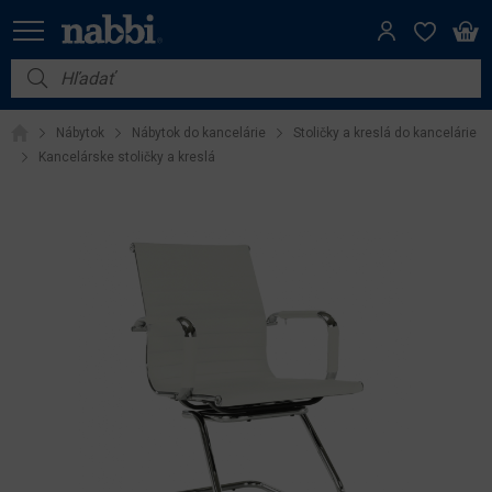
Nábytok
Nábytok
Nábytok do kancelárie
Stoličky a kreslá do kancelárie
Vybavenie do domácnosti
Kancelárske stoličky a kreslá
Dom a záhrada
Akcie
Výpredaj