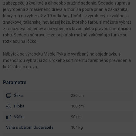
zabezpečujú kvalitné a dlhodobo pružné sedenie. Sedacia súprava
je vyrobená z masívneho dreva a morí sa podľa priania zákazníka,
ktorý má na výber až z 10 odtieňov. Poťah je vyrobený z kvalitnej a
značkovej talianskej hovädzej kože, ktorého farbu si môžete vybrať
z množstva odtieňov a na výber je s ľavou alebo pravou orientáciou
rohu. Sedaciu súpravu je za príplatok možné zakúpiť aj s funkciou
rozkladu na lôžko.
Nábytok od výrobcku Meble Pyka je vyrábaný na objednávku s
možnosťou vybrať si zo širokého sortimentu farebného prevedenia
koží, látok a dreva.
Parametre
Šírka
280 cm
Hĺbka
180 cm
Výška
90 cm
váha s obalom dodávateľa
104 kg