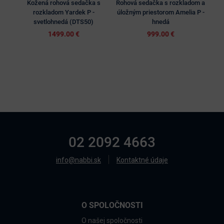
Kožená rohová sedačka s
Rohová sedačka s rozkladom a
Kož
rozkladom Yardek P -
úložným priestorom Amelia P -
svetlohnedá (DTS50)
hnedá
1499.00 €
999.00 €
02 2092 4663
info@nabbi.sk
Kontaktné údaje
O SPOLOČNOSTI
O našej spoločnosti