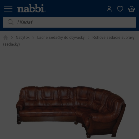
Nábytok
Nábytok
Lacné sedačky do obývačky
Rohové sedacie súpravy
Vybavenie do domácnosti
(sedačky)
Dom a záhrada
Akcie
Výpredaj