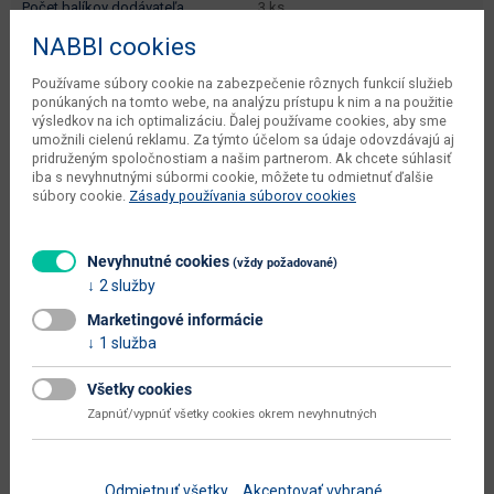
počet balíkov dodávateľa
3 ks
NABBI cookies
typové označenie
Roma P
Používame súbory cookie na zabezpečenie rôznych funkcií služieb
dodáva sa
v demonte
ponúkaných na tomto webe, na analýzu prístupu k nim a na použitie
výsledkov na ich optimalizáciu. Ďalej používame cookies, aby sme
montáž
jednoduchá
umožnili cielenú reklamu. Za týmto účelom sa údaje odovzdávajú aj
pridruženým spoločnostiam a našim partnerom. Ak chcete súhlasiť
údržba
pravidelne ošetrovať
iba s nevyhnutnými súbormi cookie, môžete tu odmietnuť ďalšie
súbory cookie.
Zásady používania súborov cookies
odporúčanie k údržbe
konzervácia a impregnácia kože
hlavná farba
hnedá
Nevyhnutné cookies
(vždy požadované)
farba
drevo D3 / hnedá (S42)
2 služby
prevedenie poťahu
hnedá
Marketingové informácie
1 služba
označenie prevedenia poťahu
S42
Všetky cookies
označenie prevedenia korpusu
D3
Zapnúť/vypnúť všetky cookies okrem nevyhnutných
Zobraziť ďalšie parametre
Odmietnuť všetky
Akceptovať vybrané