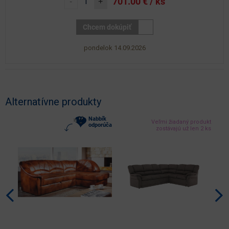
701.00
€ / ks
-
+
Chcem dokúpiť
pondelok 14.09.2026
Alternatívne produkty
Nabbík
Veľmi žiadaný produkt
odporúča
zostávajú už len 2 ks