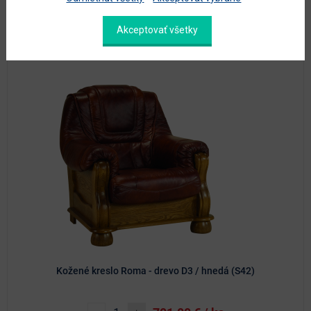
Možnosť dokúpiť:
Akceptovať všetky
Kožené kreslo Roma - drevo D3 / hnedá (S42)