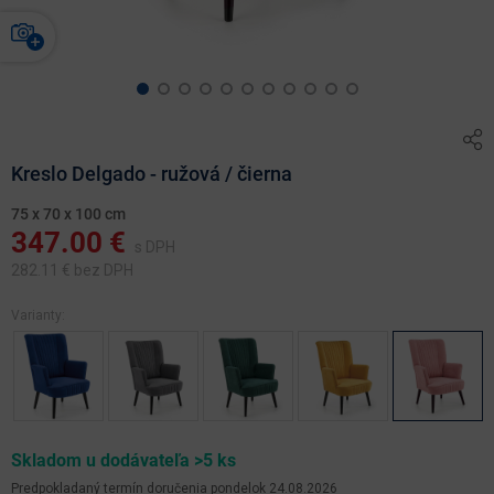
Kreslo Delgado - ružová / čierna
75 x 70 x 100 cm
347.00
€
s DPH
282.11
€ bez DPH
Varianty:
Skladom u dodávateľa >5 ks
Predpokladaný termín doručenia
pondelok 24.08.2026