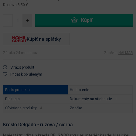
Doprava 8.50 €
-
+
Kúpiť na splátky
Záruka 24 mesiacov
Značka:
HALMAR
Strážiť produkt
Pridať k obľúbeným
Popis produktu
Hodnotenie
Diskusia
Dokumenty na stiahnutie
Súvisiace produkty
Značka
Kreslo Delgado - ružová / čierna
Majestátny dizajn kresla DELGADO rozžiari interiér každej klasickej