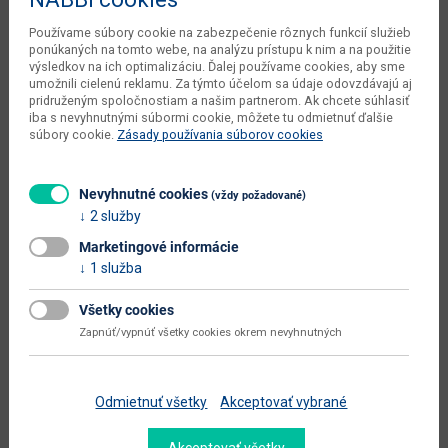
objem v zabalenom stave
Používame súbory cookie na zabezpečenie rôznych funkcií služieb
0.4151 m3
ponúkaných na tomto webe, na analýzu prístupu k nim a na použitie
dodávateľa
výsledkov na ich optimalizáciu. Ďalej používame cookies, aby sme
umožnili cielenú reklamu. Za týmto účelom sa údaje odovzdávajú aj
čistá váha dodávateľa
13.5 kg
pridruženým spoločnostiam a našim partnerom. Ak chcete súhlasiť
iba s nevyhnutnými súbormi cookie, môžete tu odmietnuť ďalšie
typové označenie
Delgado
súbory cookie.
Zásady používania súborov cookies
výška sedadla (cm)
42
dodáva sa
zmontované
Nevyhnutné cookies
(vždy požadované)
2 služby
montáž
jednoduchá
Marketingové informácie
údržba
utierať namokro
1 služba
maximálne zaťaženie (kg)
120
Všetky cookies
hlavná farba
ružová
Zapnúť/vypnúť všetky cookies okrem nevyhnutných
farba
ružová / čierna
Odmietnuť všetky
Akceptovať vybrané
Zobraziť ďalšie parametre
Dokumenty na stiahnutie: