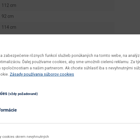
112 cm
92 cm
114 cm
0.8906 m3
1 ks
 zabezpečenie rôznych funkcií služieb ponúkaných na tomto webe, na analýzu
1 ks
optimalizáciu. Ďalej používame cookies, aby sme umožnili cielenú reklamu. Za 
 spoločnostiam a našim partnerom. Ak chcete súhlasiť iba s nevyhnutnými sú
35.7 kg
ookie.
Zásady používania súborov cookies
Santiago
53
kies
(vždy požadované)
41
formácie
v demonte
jednoduchá
utierať navlhko
ky cookies okrem nevyhnutných