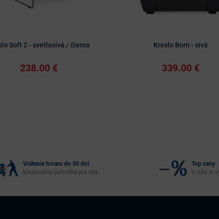
lo Soft 2 - svetlosivá / čierna
Kreslo Born - sivá
238.00 €
339.00 €
Vrátenie tovaru do 30 dní
Top ceny
Maximálne pohodlie pre vás
U nás si v