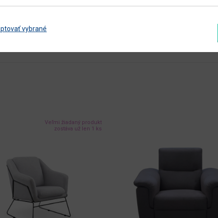
sivá
ptovať vybrané
sivá / chrómová
Zobraziť ďalšie parametre
Veľmi žiadaný produkt
zostáva už len 1 ks