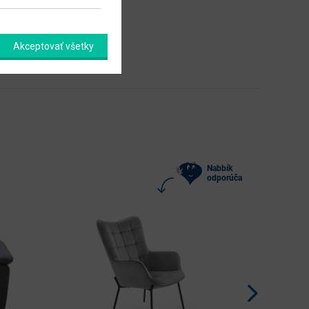
Akceptovať všetky
Nabbík
odporúča