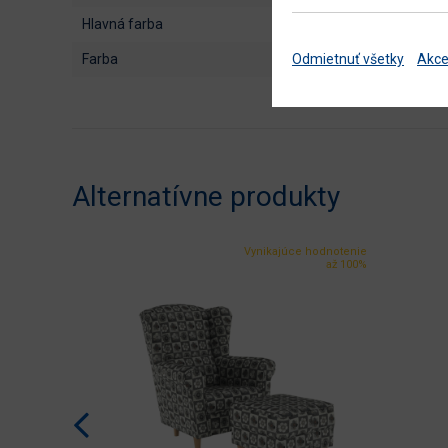
hlavná farba
farba
Odmietnuť všetky
Akce
Alternatívne produkty
Vynikajúce hodnotenie
až 100%