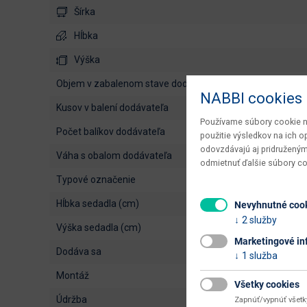
Šírka
Hĺbka
Výška
objem v zabalenom stave dodávateľa
NABBI cookies
kusov v balení dodávateľa
Používame súbory cookie na
počet balíkov dodávateľa
použitie výsledkov na ich 
odovzdávajú aj pridruženým
váha s obalom dodávateľa
odmietnuť ďalšie súbory c
typové označenie
hĺbka sedadla (cm)
Nevyhnutné coo
2 služby
výška sedadla (cm)
Marketingové in
dodáva sa
1 služba
montáž
Všetky cookies
údržba
Zapnúť/vypnúť všet