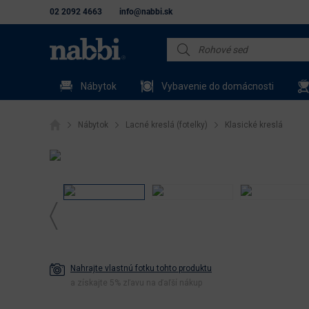
02 2092 4663
info@nabbi.sk
Nábytok
Vybavenie do domácnosti
Nábytok
Lacné kreslá (fotelky)
Klasické kreslá
Nahrajte vlastnú fotku tohto produktu
a získajte 5% zľavu na ďaľší nákup