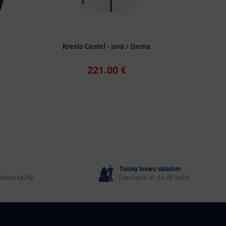
Kreslo Castel - sivá / čierna
K
221.00 €
Tisícky tovaru skladom
yberie každý
Doručenie už do 48 hodín