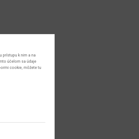
 prístupu k nim a na
týmto účelom sa údaje
bormi cookie, môžete tu