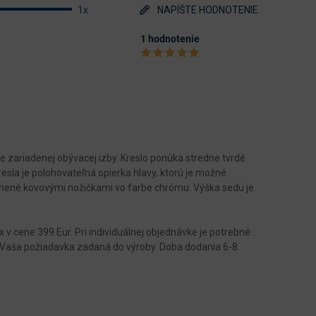
1x
NAPÍŠTE HODNOTENIE
1 hodnotenie
zariadenej obývacej izby. Kreslo ponúka stredne tvrdé
resla je polohovateľná opierka hlavy, ktorú je možné
plnené kovovými nožičkami vo farbe chrómu. Výška sedu je
v cene 399 Eur. Pri individuálnej objednávke je potrebné
e Vaša požiadavka zadaná do výroby. Doba dodania 6-8