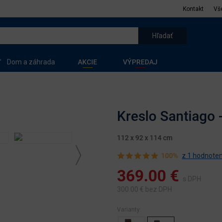
Kontakt
Vš
Dom a záhrada
AKCIE
VÝPREDAJ
Kreslo Santiago -
112 x 92 x 114 cm
100%
z 1 hodnoten
369.00
€
s DPH
300.00
€ bez DPH
Varianty: