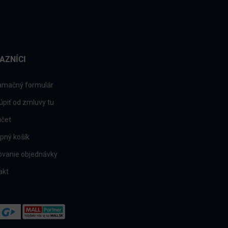
AZNÍCI
amačný formulár
úpiť od zmluvy tu
účet
pný košík
ovanie objednávky
akt