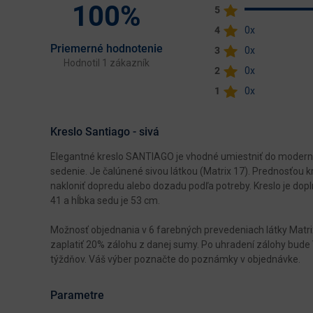
100%
5
4
0x
Priemerné hodnotenie
3
0x
Hodnotil 1 zákazník
2
0x
1
0x
Kreslo Santiago - sivá
Elegantné kreslo SANTIAGO je vhodné umiestniť do moderne 
sedenie. Je čalúnené sivou látkou (Matrix 17). Prednosťou k
nakloniť dopredu alebo dozadu podľa potreby. Kreslo je do
41 a hĺbka sedu je 53 cm.
Možnosť objednania v 6 farebných prevedeniach látky Matrix 
zaplatiť 20% zálohu z danej sumy. Po uhradení zálohy bud
týždňov. Váš výber poznačte do poznámky v objednávke.
Parametre