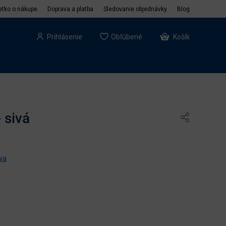
etko o nákupe
Doprava a platba
Sledovanie objednávky
Blog
Prihlásenie
Obľúbené
Košík
 sivá
ia