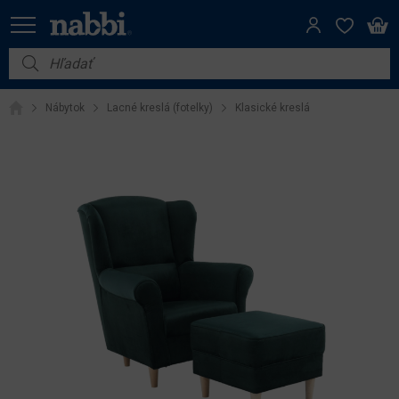
Nábytok
Nábytok
Lacné kreslá (fotelky)
Klasické kreslá
Vybavenie do domácnosti
Dom a záhrada
Akcie
Výpredaj