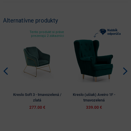
Alternatívne produkty
Nabbík
Tento produkt si práve
odporúča
prezerajú 2 zákazníci
Kreslo Soft 3 - tmavozelená /
Kreslo (ušiak) Aveiro 1F -
Kr
zlatá
tmavozelená
277.00 €
339.00 €