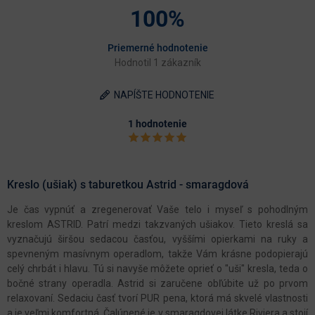
100%
Priemerné hodnotenie
Hodnotil 1 zákazník
NAPÍŠTE HODNOTENIE
1 hodnotenie
Kreslo (ušiak) s taburetkou Astrid - smaragdová
Je čas vypnúť a zregenerovať Vaše telo i myseľ s pohodlným
kreslom ASTRID. Patrí medzi takzvaných ušiakov. Tieto kreslá sa
vyznačujú širšou sedacou časťou, vyššími opierkami na ruky a
spevneným masívnym operadlom, takže Vám krásne podopierajú
celý chrbát i hlavu. Tú si navyše môžete oprieť o "uši" kresla, teda o
bočné strany operadla. Astrid si zaručene obľúbite už po prvom
relaxovaní. Sedaciu časť tvorí PUR pena, ktorá má skvelé vlastnosti
a je veľmi komfortná. Čalúnené je v smaragdovej látke Riviera a stojí