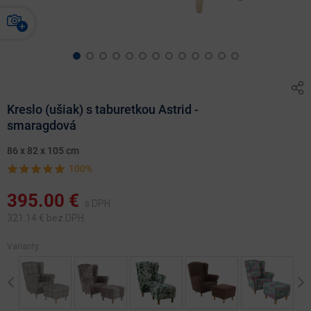
Kreslo (ušiak) s taburetkou Astrid -
smaragdová
86 x 82 x 105 cm
100%
395.00
€
s DPH
321.14
€ bez DPH
Varianty:
Previous
Ne