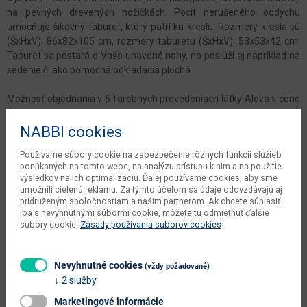
na pevných drevených nožičkách. Pocit nerušeného oddychu
umocňuje šikovný taburet, ktorý patrí ku kreslu. Rozmery kresla sú
(ŠxHxV): 86x82x105 cm, rozmery taburetu (ŠxHxV): 53x53x42 cm.
Taburet sa postará o Vaše unavené nohy, no poslúži aj napríklad na
sedenie či ako pomocná odkladacia plocha.
Možnosť objednania v 6 farebných prevedeniach látky Alova v cene
379 eur, látky Coral Boucle za cenu 419 Eur alebo látky Soro v cene
385 Eur. Pri individuálnej objednávke je potrebné zaplatiť 20%
NABBI cookies
zálohu z danej sumy. Po uhradení zálohy bude Vaša požiadavka
Používame súbory cookie na zabezpečenie rôznych funkcií služieb
zadaná do výroby. Dodacia lehota 8-10 týždňov.
ponúkaných na tomto webe, na analýzu prístupu k nim a na použitie
výsledkov na ich optimalizáciu. Ďalej používame cookies, aby sme
umožnili cielenú reklamu. Za týmto účelom sa údaje odovzdávajú aj
Parametre
pridruženým spoločnostiam a našim partnerom. Ak chcete súhlasiť
iba s nevyhnutnými súbormi cookie, môžete tu odmietnuť ďalšie
Šírka
86 cm
súbory cookie.
Zásady používania súborov cookies
Hĺbka
82 cm
Nevyhnutné cookies
(vždy požadované)
Výška
105 cm
2 služby
kusov v balení dodávateľa
1 ks
Marketingové informácie