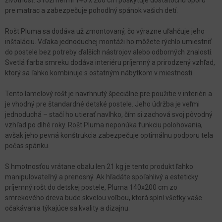
pre matrac a zabezpečuje pohodlný spánok vašich detí.
Rošt Pluma sa dodáva už zmontovaný, čo výrazne uľahčuje jeho
inštaláciu. Vďaka jednoduchej montáži ho môžete rýchlo umiestniť
do postele bez potreby ďalších nástrojov alebo odborných znalostí.
Svetlá farba smreku dodáva interiéru príjemný a prirodzený vzhľad,
ktorý sa ľahko kombinuje s ostatným nábytkom v miestnosti.
Tento lamelový rošt je navrhnutý špeciálne pre použitie v interiéri a
je vhodný pre štandardné detské postele. Jeho údržba je veľmi
jednoduchá – stačí ho utierať navlhko, čím si zachová svoj pôvodný
vzhľad po dlhé roky. Rošt Pluma neponúka funkciu polohovania,
avšak jeho pevná konštrukcia zabezpečuje optimálnu podporu tela
počas spánku.
S hmotnosťou vrátane obalu len 21 kg je tento produkt ľahko
manipulovateľný a prenosný. Ak hľadáte spoľahlivý a esteticky
príjemný rošt do detskej postele, Pluma 140x200 cm zo
smrekového dreva bude skvelou voľbou, ktorá splní všetky vaše
očakávania týkajúce sa kvality a dizajnu.