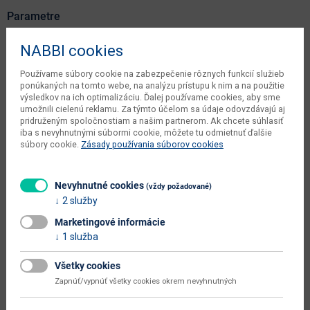
Parametre
Dĺžka
200 cm
NABBI cookies
Šírka
140 cm
Používame súbory cookie na zabezpečenie rôznych funkcií služieb
ponúkaných na tomto webe, na analýzu prístupu k nim a na použitie
Výška
1.8 cm
výsledkov na ich optimalizáciu. Ďalej používame cookies, aby sme
umožnili cielenú reklamu. Za týmto účelom sa údaje odovzdávajú aj
váha s obalom dodávateľa
21 kg
pridruženým spoločnostiam a našim partnerom. Ak chcete súhlasiť
iba s nevyhnutnými súbormi cookie, môžete tu odmietnuť ďalšie
kusov v balení dodávateľa
1 ks
súbory cookie.
Zásady používania súborov cookies
počet balíkov dodávateľa
1 ks
Nevyhnutné cookies
(vždy požadované)
objem v zabalenom stave
0.0431 m3
2 služby
dodávateľa
Marketingové informácie
typové označenie
Pluma
1 služba
dodáva sa
zmontované
Všetky cookies
montáž
jednoduchá
Zapnúť/vypnúť všetky cookies okrem nevyhnutných
údržba
utierať navlhko