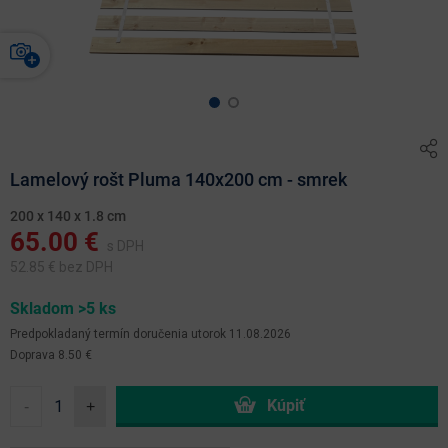
Lamelový rošt Pluma 140x200 cm - smrek
200 x 140 x 1.8 cm
65.00
€
s DPH
52.85
€ bez DPH
Skladom >5 ks
Predpokladaný termín doručenia
utorok 11.08.2026
Doprava 8.50 €
-
+