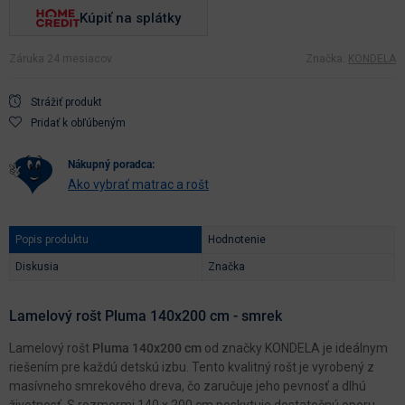
Kúpiť na splátky
Záruka 24 mesiacov
Značka:
KONDELA
Strážiť produkt
Pridať k obľúbeným
nákupný poradca:
Ako vybrať matrac a rošt
Popis produktu
Hodnotenie
Diskusia
Značka
Lamelový rošt Pluma 140x200 cm - smrek
Lamelový rošt
Pluma 140x200 cm
od značky KONDELA je ideálnym
riešením pre každú detskú izbu. Tento kvalitný rošt je vyrobený z
masívneho smrekového dreva, čo zaručuje jeho pevnosť a dlhú
životnosť. S rozmermi 140 x 200 cm poskytuje dostatočnú oporu