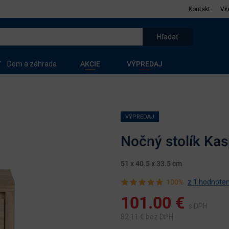
Kontakt
Vš
Dom a záhrada
AKCIE
VÝPREDAJ
VÝPREDAJ
Nočný stolík Ka
51 x 40.5 x 33.5 cm
100%
z 1 hodnoten
101.00
€
s DPH
82.11
€ bez DPH