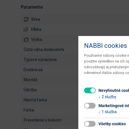
Parametre
Šírka
Hĺbka
Výška
NABBI cookies
čistá váha dodávateľa
Používame súbory cookie na
typové označenie
použitie výsledkov na ich 
odovzdávajú aj pridruženým
dodáva sa
odmietnuť ďalšie súbory c
montáž
údržba
Nevyhnutné coo
2 služby
hlavná farba
Marketingové in
farba
1 služba
prevedenie s leskom
Všetky cookies