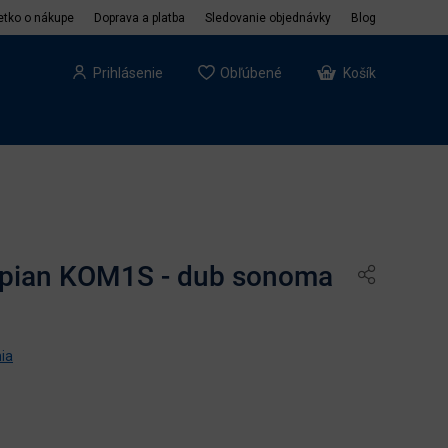
etko o nákupe
Doprava a platba
Sledovanie objednávky
Blog
Prihlásenie
Obľúbené
Košík
spian KOM1S - dub sonoma
ia