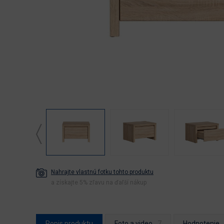
Nahrajte vlastnú fotku tohto produktu
a získajte 5% zľavu na ďaľší nákup
Popis produktu
Foto a video
Hodnotenie