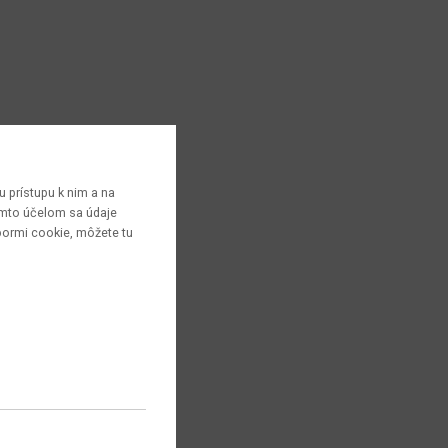
 prístupu k nim a na
týmto účelom sa údaje
bormi cookie, môžete tu