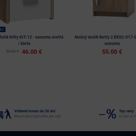
AJ
tolík Kitty KIT-12 - sonoma svetlá
Nočný stolík Betty 2 BE02-017-0
/ biela
sonoma
46.00 €
55.00 €
53.00 €
Vrátenie tovaru do 30 dní
Top ceny
Maximálne pohodlie pre vás
U nás si v