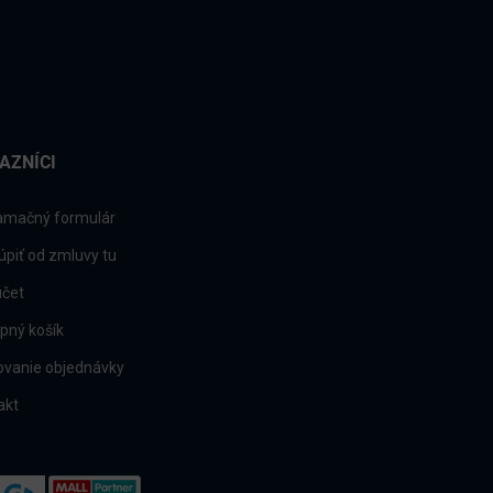
AZNÍCI
amačný formulár
úpiť od zmluvy tu
účet
pný košík
ovanie objednávky
akt