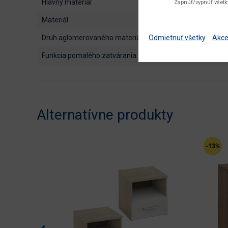
hlavný materiál
Zapnúť/vypnúť všet
materiál
Odmietnuť všetky
Akce
druh aglomerovaného materiálu
funkcia pomalého zatvárania
Alternatívne produkty
-13%