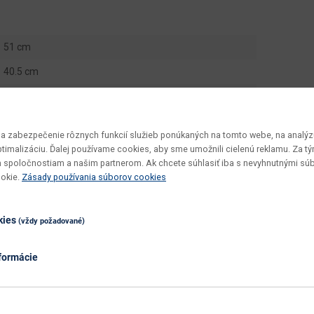
51 cm
40.5 cm
33.5 cm
39 kg
 zabezpečenie rôznych funkcií služieb ponúkaných na tomto webe, na analýzu
Kaspian KOM1S
optimalizáciu. Ďalej používame cookies, aby sme umožnili cielenú reklamu. Za 
 spoločnostiam a našim partnerom. Ak chcete súhlasiť iba s nevyhnutnými sú
v demonte
ookie.
Zásady používania súborov cookies
vyžaduje zručnosť
utierať navlhko
kies
(vždy požadované)
dub sonoma
formácie
dub sonoma
nie