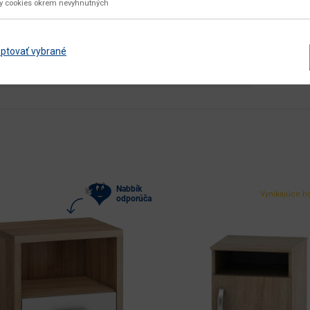
aglomerovaný materiál
ky cookies okrem nevyhnutných
fóliovaná DTD
ptovať vybrané
fóliovaná DTD
nie
Nabbík
Vynikajúce h
odporúča