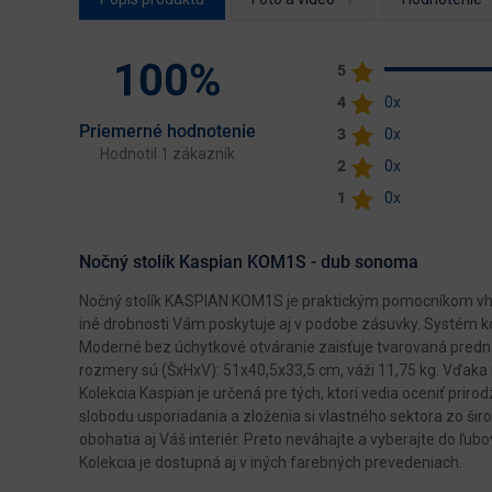
100%
5
4
0x
Priemerné hodnotenie
3
0x
Hodnotil 1 zákazník
2
0x
1
0x
Nočný stolík Kaspian KOM1S - dub sonoma
Nočný stolík KASPIAN KOM1S je praktickým pomocníkom vhodn
iné drobnosti Vám poskytuje aj v podobe zásuvky. Systém k
Moderné bez úchytkové otváranie zaisťuje tvarovaná predn
rozmery sú (ŠxHxV): 51x40,5x33,5 cm, váži 11,75 kg. Vďaka
Kolekcia Kaspian je určená pre tých, ktorí vedia oceniť pri
slobodu usporiadania a zloženia si vlastného sektora zo ši
obohatia aj Váš interiér. Preto neváhajte a vyberajte do ľu
Kolekcia je dostupná aj v iných farebných prevedeniach.