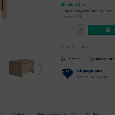
Skladom 2 ks
Predpokladaný termín doručenia
stred
Doprava 8.50 €
-
+
Záruka 24 mesiacov
Porovnať
Strážiť produkt
nákupný poradca:
Ako zariadiť spálňu
Diskusia
Súvisiace produkty
Značka