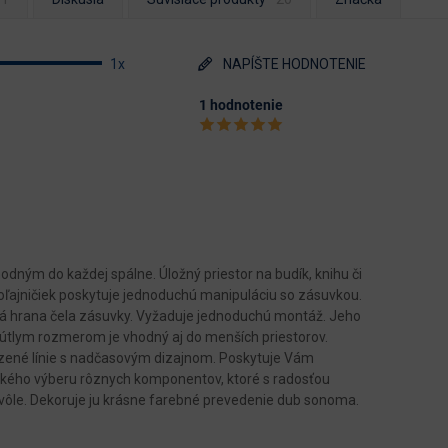
1x
NAPÍŠTE HODNOTENIE
1 hodnotenie
ým do každej spálne. Úložný priestor na budík, knihu či
oľajničiek poskytuje jednoduchú manipuláciu so zásuvkou.
á hrana čela zásuvky. Vyžaduje jednoduchú montáž. Jeho
 útlym rozmerom je vhodný aj do menších priestorov.
rodzené línie s nadčasovým dizajnom. Poskytuje Vám
rokého výberu rôznych komponentov, ktoré s radosťou
bovôle. Dekoruje ju krásne farebné prevedenie dub sonoma.