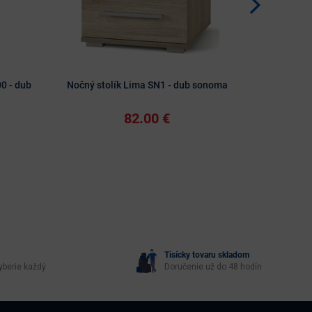
0 - dub
Nočný stolík Lima SN1 - dub sonoma
Nočný s
82.00 €
Tisícky tovaru skladom
yberie každý
Doručenie už do 48 hodín