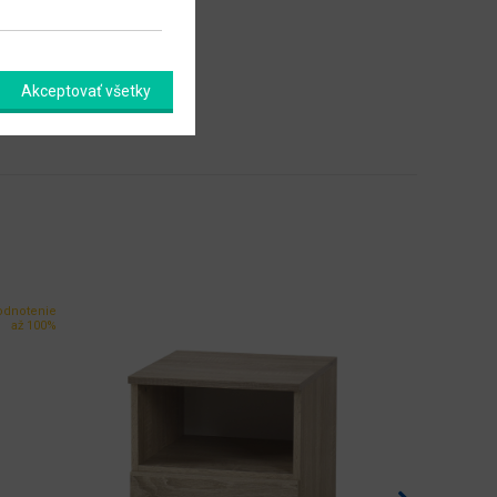
Akceptovať všetky
odnotenie
až 100%