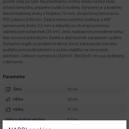
posteli vždy po ruke. Na priestrannú vrchnú dosku sa bez obáv
zmestí lampička, prípadne budík či hodinky. Vyrobený je z kvalitnej
drevotrieskovej dosky s hrúbkou 16 mm, ohraničenej lemovacou
PVC páskou 0,45 mm. Zadná stena nočného stolíka je z HDF
laminovanej dosky 2,5 mm a zásuvky sa otvárajú pomocou
valčekových koľajničiek (25 cm). Jeho nadčasové prevedenie biela /
dub sonoma jednoducho zladíte s akýmkoľvek zariadením spálne.
Súčasťou regálu sú podporné klince, ktoré zabezpečia ochranu
podlahy pred poškriabaním a zvýšia stabilitu na nerovných
plochách. Celkové rozmery sú (ŠxHxV): 30x30x41 cm a je dodávaný
v demonte.
Parametre
Šírka
30 cm
Hĺbka
30 cm
Výška
41 cm
váha s obalom výrobcu
8.2 kg