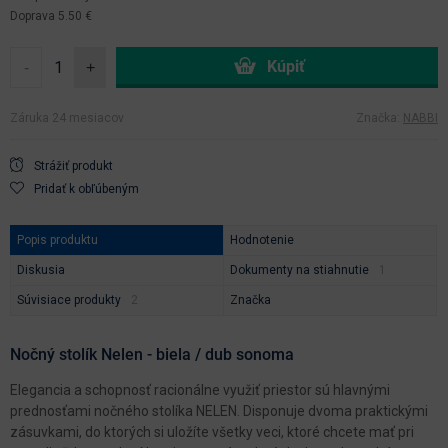
Doprava 5.50 €
-
+
Záruka 24 mesiacov
Značka:
NABBI
Strážiť produkt
Pridať k obľúbeným
Popis produktu
Hodnotenie
Diskusia
Dokumenty na stiahnutie
Súvisiace produkty
Značka
Nočný stolík Nelen - biela / dub sonoma
Elegancia a schopnosť racionálne využiť priestor sú hlavnými
prednosťami nočného stolíka NELEN. Disponuje dvoma praktickými
zásuvkami, do ktorých si uložíte všetky veci, ktoré chcete mať pri