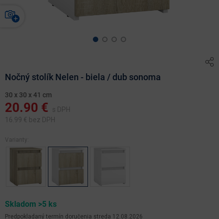
Nočný stolík Nelen - biela / dub sonoma
30 x 30 x 41 cm
20.90
€
s DPH
16.99
€ bez DPH
Varianty:
Skladom >5 ks
Predpokladaný termín doručenia
streda 12.08.2026