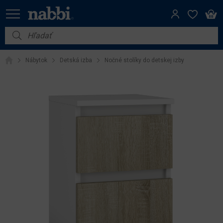
Nábytok
Nábytok
Detská izba
Nočné stolíky do detskej izby
Vybavenie do domácnosti
Dom a záhrada
Akcie
Výpredaj