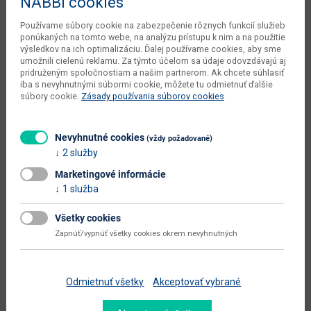
NABBI cookies
čistá váha výrobcu
8.04 kg
Používame súbory cookie na zabezpečenie rôznych funkcií služieb
objem v zabalenom stave
0.02 m3
ponúkaných na tomto webe, na analýzu prístupu k nim a na použitie
výrobcu
výsledkov na ich optimalizáciu. Ďalej používame cookies, aby sme
umožnili cielenú reklamu. Za týmto účelom sa údaje odovzdávajú aj
počet balíkov výrobcu
1 ks
pridruženým spoločnostiam a našim partnerom. Ak chcete súhlasiť
iba s nevyhnutnými súbormi cookie, môžete tu odmietnuť ďalšie
kusov v balení výrobcu
1 ks
súbory cookie.
Zásady používania súborov cookies
typové označenie
Nelen
Nevyhnutné cookies
dodáva sa
v demonte
(vždy požadované)
2 služby
montáž
vyžaduje zručnosť
Marketingové informácie
údržba
utierať navlhko
1 služba
hlavná farba
biela
Všetky cookies
Zapnúť/vypnúť všetky cookies okrem nevyhnutných
doplnková farba
dub sonoma
farba
biela / dub sonoma
Odmietnuť všetky
Akceptovať vybrané
Zobraziť ďalšie parametre