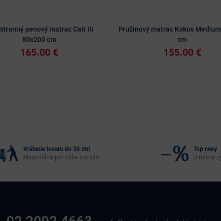
stranný penový matrac Cati III
Pružinový matrac Kokos Medium
80x200 cm
cm
165.00 €
155.00 €
Vrátenie tovaru do 30 dní
Top ceny
Maximálne pohodlie pre vás
U nás si v