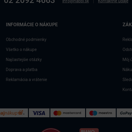
02 2092 4663
info@nabbi.sk
Kontaktné údaje
INFORMÁCIE O NÁKUPE
ZÁK
Obchodné podmienky
Rekl
Všetko o nákupe
Odst
Najčastejšie otázky
Môj 
Doprava a platba
Náku
Reklamácia a vrátenie
Sled
Kont