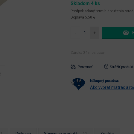
Skladom 4 ks
Predpokladaný termín doručenia
stred
Doprava 5.50 €
-
+
Záruka 24 mesiacov
Porovnať
Strážiť produkt
nákupný poradca:
Ako vybrať matrac a ro
Diskusia
Súvisiace produkty
Značka