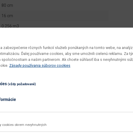
80 cm
16 cm
0.256 m3
1 ks
12.5 kg
 zabezpečenie rôznych funkcií služieb ponúkaných na tomto webe, na analýzu
optimalizáciu. Ďalej používame cookies, aby sme umožnili cielenú reklamu. Za 
Kokos Medium
 spoločnostiam a našim partnerom. Ak chcete súhlasiť iba s nevyhnutnými sú
ookie.
Zásady používania súborov cookies
zmontované
jednoduchá
kies
(vždy požadované)
utierať namokro
100
formácie
biela
biela
ky cookies okrem nevyhnutných
látka