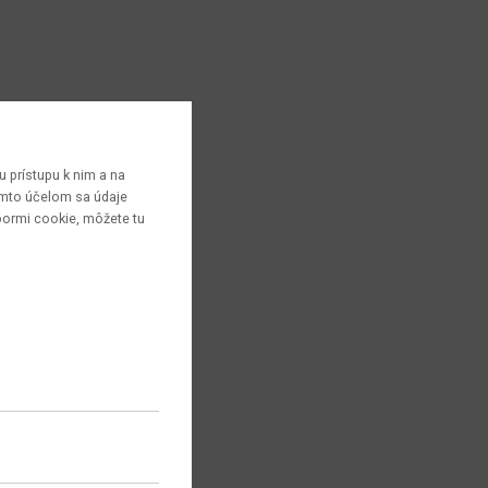
 prístupu k nim a na
týmto účelom sa údaje
bormi cookie, môžete tu