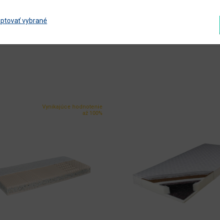
pružiny / plsť / PUR / latex-kokos doska / látka
ptovať vybrané
Zobraziť ďalšie parametre
Vynikajúce hodnotenie
až 100%