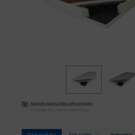
Nahrajte vlastnú fotku tohto produktu
a získajte 5% zľavu na ďaľší nákup
Popis produktu
Foto a video
Hodnotenie