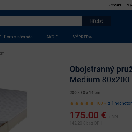
Kontakt
Vš
Dom a záhrada
AKCIE
VÝPREDAJ
 cm
Obojstranný pru
Medium 80x200
200 x 80 x 16 cm
100%
z 1 hodnoten
175.00
€
s DPH
142.28
€ bez DPH