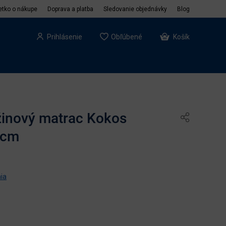
etko o nákupe
Doprava a platba
Sledovanie objednávky
Blog
Prihlásenie
Obľúbené
Košík
žinový matrac Kokos
 cm
ia