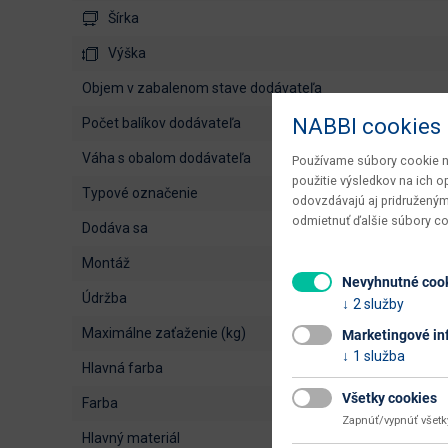
Šírka
Výška
objem v zabalenom stave dodávateľa
NABBI cookies
počet balíkov dodávateľa
váha s obalom dodávateľa
Používame súbory cookie na
použitie výsledkov na ich 
typové označenie
odovzdávajú aj pridruženým
odmietnuť ďalšie súbory c
dodáva sa
montáž
Nevyhnutné coo
údržba
2 služby
maximálne zaťaženie (kg)
Marketingové in
1 služba
hlavná farba
Všetky cookies
farba
Zapnúť/vypnúť všet
hlavný materiál