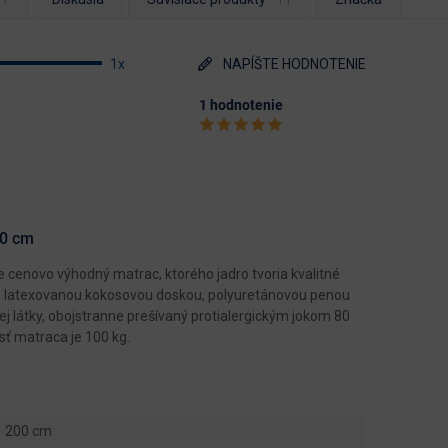
1x
NAPÍŠTE HODNOTENIE
1 hodnotenie
00 cm
enovo výhodný matrac, ktorého jadro tvoria kvalitné
ené latexovanou kokosovou doskou, polyuretánovou penou
j látky, obojstranne prešívaný protialergickým jokom 80
sť matraca je 100 kg.
200 cm