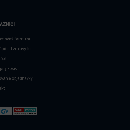
AZNÍCI
amačný formulár
úpiť od zmluvy tu
účet
pný košík
ovanie objednávky
akt