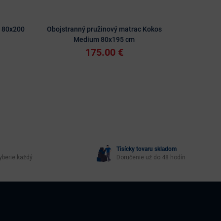
 80x200
Obojstranný pružinový matrac Kokos
Obojstran
Medium 80x195 cm
175.00 €
Tisícky tovaru skladom
yberie každý
Doručenie už do 48 hodín