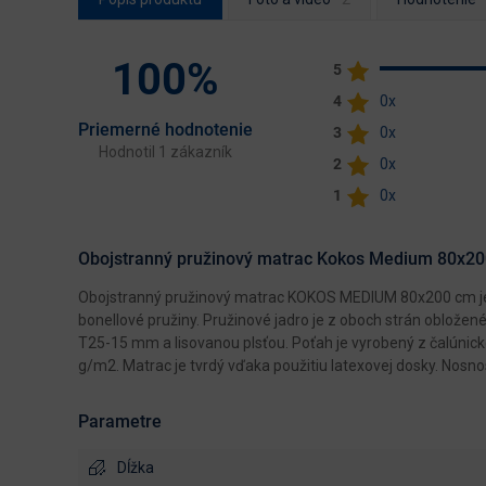
100%
5
4
0x
Priemerné hodnotenie
3
0x
Hodnotil 1 zákazník
2
0x
1
0x
Obojstranný pružinový matrac Kokos Medium 80x2
Obojstranný pružinový matrac KOKOS MEDIUM 80x200 cm je c
bonellové pružiny. Pružinové jadro je z oboch strán oblož
T25-15 mm a lisovanou plsťou. Poťah je vyrobený z čalúnicke
g/m2. Matrac je tvrdý vďaka použitiu latexovej dosky. Nosno
Parametre
Dĺžka