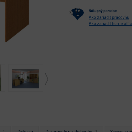
nákupný poradca:
Ako zariadiť pracovňu
Ako zariadiť home offi
Diskusia
Dokumenty na stiahnutie
Súvisiace p