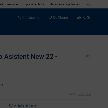
etko o nákupe
Doprava a platba
Sledovanie objednávky
Blog
Prihlásenie
Obľúbené
Košík
o Asistent New 22 -
ia
Značka:
KONDELA
Pridať k obľúbeným