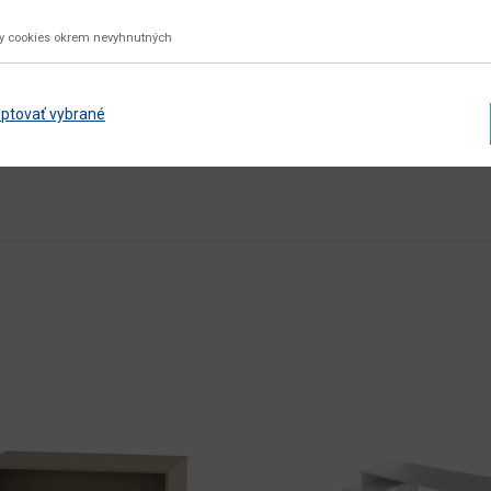
nie
ky cookies okrem nevyhnutných
aglomerovaný materiál
ptovať vybrané
Zobraziť ďalšie parametre