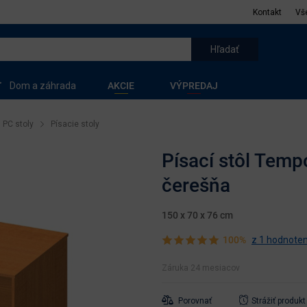
Kontakt
Vš
Dom a záhrada
AKCIE
VÝPREDAJ
 PC stoly
Písacie stoly
Písací stôl Temp
čerešňa
150 x 70 x 76 cm
100%
z 1 hodnoten
Záruka 24 mesiacov
Porovnať
Strážiť produkt