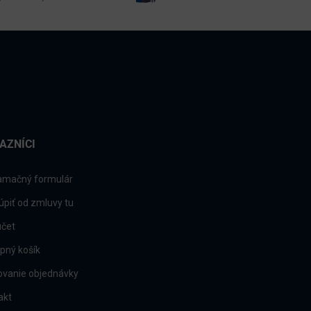
AZNÍCI
amačný formulár
úpiť od zmluvy tu
účet
pný košík
ovanie objednávky
akt