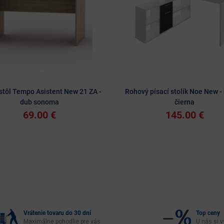
 stôl Tempo Asistent New 21 ZA -
Rohový písací stolík Noe New - 
dub sonoma
čierna
69.00 €
145.00 €
Vrátenie tovaru do 30 dní
Top ceny
Maximálne pohodlie pre vás
U nás si v