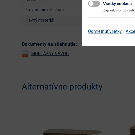
Všetky cookies
prevedenie s leskom
Zapnúť/vypnúť všet
hlavný materiál
Odmietnuť všetky
Akce
Dokumenty na stiahnutie:
Alternatívne produkty