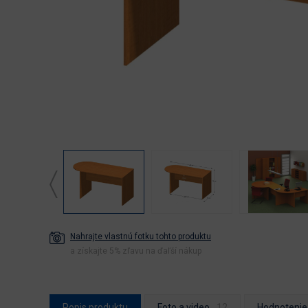
Nahrajte vlastnú fotku tohto produktu
a získajte 5% zľavu na ďaľší nákup
Popis produktu
Foto a video
Hodnotenie