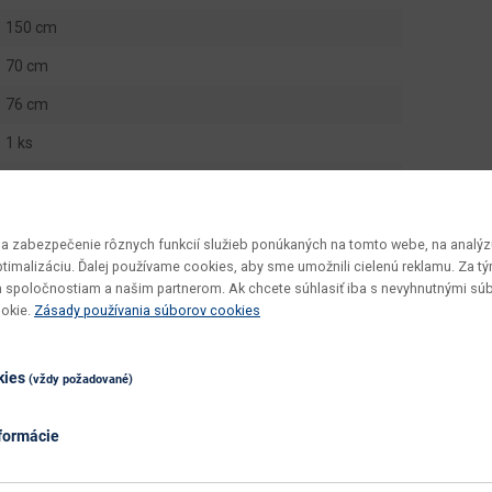
150 cm
70 cm
76 cm
1 ks
0.0648 m3
29 kg
 zabezpečenie rôznych funkcií služieb ponúkaných na tomto webe, na analýzu
1 ks
optimalizáciu. Ďalej používame cookies, aby sme umožnili cielenú reklamu. Za 
 spoločnostiam a našim partnerom. Ak chcete súhlasiť iba s nevyhnutnými sú
Tempo Asistent New 22
ookie.
Zásady používania súborov cookies
v demonte
vyžaduje zručnosť
kies
(vždy požadované)
utierať navlhko
formácie
čerešňa
čerešňa