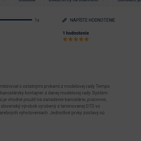
1x
NAPÍŠTE HODNOTENIE
1 hodnotenie
mbinovať s ostatnými prvkami z modelovej rady Tempo
 kancelársky kontajner z danej modelovej rady. Systém
 je vhodné použiť na zariadenie kancelárie, pracovne,
ný slovenský výrobok vyrobený z laminovanej DTD vo
farebných vyhotoveniach. Jednotlivé prvky zostavy sú