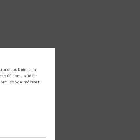
 prístupu k nim a na
týmto účelom sa údaje
bormi cookie, môžete tu