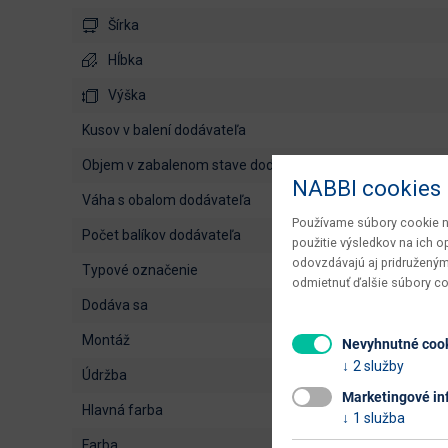
Šírka
Hĺbka
Výška
kusov v balení dodávateľa
objem v zabalenom stave dodávateľa
NABBI cookies
váha s obalom dodávateľa
Používame súbory cookie na
počet balíkov dodávateľa
použitie výsledkov na ich 
odovzdávajú aj pridruženým
typové označenie
odmietnuť ďalšie súbory c
dodáva sa
montáž
Nevyhnutné coo
2 služby
údržba
Marketingové in
hlavná farba
1 služba
farba