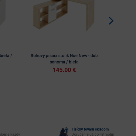
biela /
Rohový písací stolík Noe New - dub
Písací s
sonoma / biela
145.00 €
Tisícky tovaru skladom
yberie každý
Doručenie už do 48 hodín