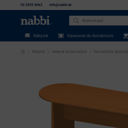
02 2092 4663
info@nabbi.sk
Nábytok
Vybavenie do domácnosti
Nábytok
Nábytok do kancelárie
Kancelárske (písacie)