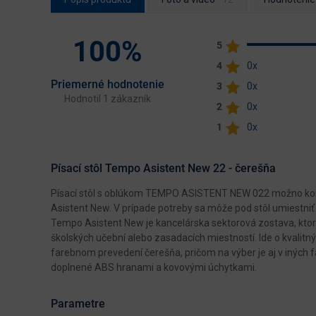
100%
5
4
0x
Priemerné hodnotenie
3
0x
Hodnotil 1 zákazník
2
0x
1
0x
Písací stôl Tempo Asistent New 22 - čerešňa
Písací stôl s oblúkom TEMPO ASISTENT NEW 022 možno ko
Asistent New. V prípade potreby sa môže pod stôl umiestniť
Tempo Asistent New je kancelárska sektorová zostava, ktorú
školských učební alebo zasadacích miestností. Ide o kvalit
farebnom prevedení čerešňa, pričom na výber je aj v iných 
doplnené ABS hranami a kovovými úchytkami.
Parametre