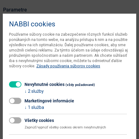
Parametre
NABBI cookies
Šírka
10 cm
Hĺbka
27 cm
Používame súbory cookie na zabezpečenie rôznych funkcií služieb
ponúkaných na tomto webe, na analýzu prístupu k nim a na použitie
Výška
14.5 cm
výsledkov na ich optimalizáciu. Ďalej používame cookies, aby sme
umožnili cielenú reklamu. Za týmto účelom sa údaje odovzdávajú aj
pridruženým spoločnostiam a našim partnerom. Ak chcete súhlasiť
kusov v balení výrobcu
1 ks
iba s nevyhnutnými súbormi cookie, môžete tu odmietnuť ďalšie
súbory cookie.
Zásady používania súborov cookies
počet balíkov interný
1 ks
objem v zabalenom stave
0.0039 m3
výrobcu
Nevyhnutné cookies
(vždy požadované)
2 služby
čistá váha výrobcu
0.12 kg
Marketingové informácie
typové označenie
IOBM
1 služba
dodáva sa
zmontované
Všetky cookies
montáž
jednoduchá
Zapnúť/vypnúť všetky cookies okrem nevyhnutných
údržba
utierať navlhko