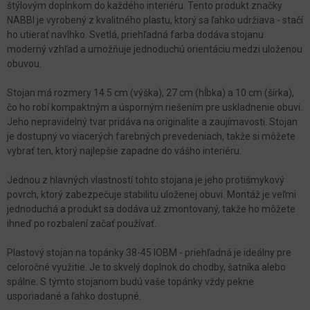
štýlovým doplnkom do každého interiéru. Tento produkt značky
NABBI je vyrobený z kvalitného plastu, ktorý sa ľahko udržiava - stačí
ho utierať navlhko. Svetlá, priehľadná farba dodáva stojanu
moderný vzhľad a umožňuje jednoduchú orientáciu medzi uloženou
obuvou.
Stojan má rozmery 14.5 cm (výška), 27 cm (hĺbka) a 10 cm (šírka),
čo ho robí kompaktným a úsporným riešením pre uskladnenie obuvi.
Jeho nepravidelný tvar pridáva na originalite a zaujímavosti. Stojan
je dostupný vo viacerých farebných prevedeniach, takže si môžete
vybrať ten, ktorý najlepšie zapadne do vášho interiéru.
Jednou z hlavných vlastností tohto stojana je jeho protišmykový
povrch, ktorý zabezpečuje stabilitu uloženej obuvi. Montáž je veľmi
jednoduchá a produkt sa dodáva už zmontovaný, takže ho môžete
ihneď po rozbalení začať používať.
Plastový stojan na topánky 38-45 IOBM - priehľadná je ideálny pre
celoročné využitie. Je to skvelý doplnok do chodby, šatníka alebo
spálne. S týmto stojanom budú vaše topánky vždy pekne
usporiadané a ľahko dostupné.