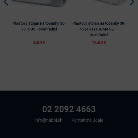
Plastový stojan na topánky 30-
Plastový stojan na topánky 38-
Sp
38 IOBS - priehľadná
45 (4 ks) IOBM4 SET -
priehľadná
8.00 €
16.00 €
02 2092 4663
info@nabbi.sk
Kontaktné údaje