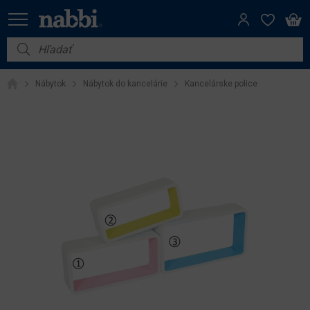
Nábytok
Nábytok
Nábytok do kancelárie
Kancelárske police
Vybavenie do domácnosti
Dom a záhrada
Akcie
Výpredaj