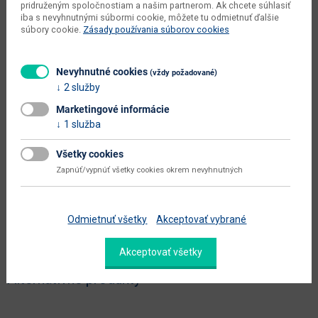
údržba
utierať navlhko
pridruženým spoločnostiam a našim partnerom. Ak chcete súhlasiť
iba s nevyhnutnými súbormi cookie, môžete tu odmietnuť ďalšie
hlavná farba
biela
súbory cookie.
Zásady používania súborov cookies
farba
biela / farebná
Nevyhnutné cookies
(vždy požadované)
prevedenie s leskom
nie
2 služby
hlavný materiál
aglomerovaný materiál
Marketingové informácie
1 služba
materiál
MDF
Zobraziť ďalšie parametre
Všetky cookies
Zapnúť/vypnúť všetky cookies okrem nevyhnutných
Dokumenty na stiahnutie:
Odmietnuť všetky
Akceptovať vybrané
Akceptovať všetky
Alternatívne produkty
-25