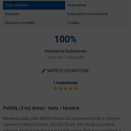
Popis produktu
Hodnotenie
Diskusia
Dokumenty na stiahnutie
Súvisiace produkty
Značka
100%
Priemerné hodnotenie
Hodnotil 1 zákazník
NAPÍŠTE HODNOTENIE
1 hodnotenie
Poličky (3 ks) Amos - biela / farebná
Modernú sadu políc AMOS tvoria 3 ks závesných políc s rôznymi
rozmermi (40x10x20 cm, 36x10x16 cm, 44x10x24 cm), ktoré
výborne zaplnia priestor na prázdnej stene. Police sú vyrobené z