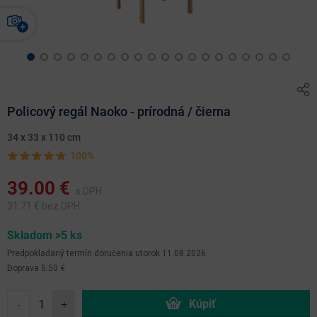
Policový regál Naoko - prírodná / čierna
34 x 33 x 110 cm
100%
39.00
€
s DPH
31.71
€ bez DPH
Skladom >5 ks
Predpokladaný termín doručenia
utorok 11.08.2026
Doprava 5.50 €
-
+