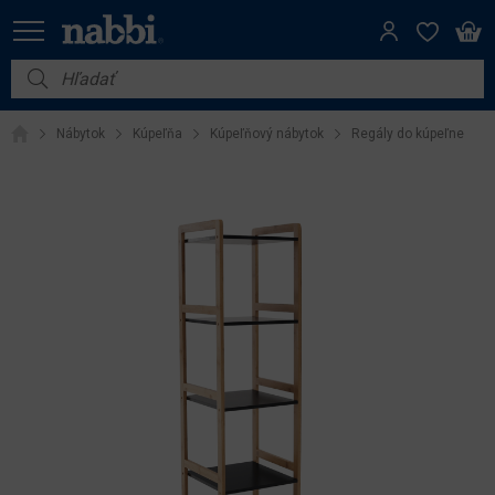
Nábytok
Nábytok
Kúpeľňa
Kúpeľňový nábytok
Regály do kúpeľne
Vybavenie do domácnosti
Dom a záhrada
Akcie
Výpredaj