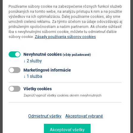
počet balíkov dodávateľa
1 ks
Používame súbory cookie na zabezpečenie rôznych funkcií služieb
ponúkaných na tomto webe, na analýzu prístupu k nim a na použitie
kusov v balení dodávateľa
1 ks
výsledkov na ich optimalizáciu. Ďalej používame cookies, aby sme
umožnili cielenú reklamu. Za týmto účelom sa údaje odovzdávajú aj
pridruženým spoločnostiam a našim partnerom. Ak chcete súhlasiť
objem v zabalenom stave
0.0235 m3
iba s nevyhnutnými súbormi cookie, môžete tu odmietnuť ďalšie
dodávateľa
súbory cookie.
Zásady používania súborov cookies
váha s obalom dodávateľa
7 kg
typové označenie
Naoko
Nevyhnutné cookies
(vždy požadované)
2 služby
dodáva sa
v demonte
Marketingové informácie
montáž
vyžaduje zručnosť
1 služba
údržba
utierať navlhko
Všetky cookies
hlavná farba
ďalšie farby
Zapnúť/vypnúť všetky cookies okrem nevyhnutných
doplnková farba
čierna
Odmietnuť všetky
Akceptovať vybrané
farba
prírodná / čierna
prevedenie s leskom
nie
Akceptovať všetky