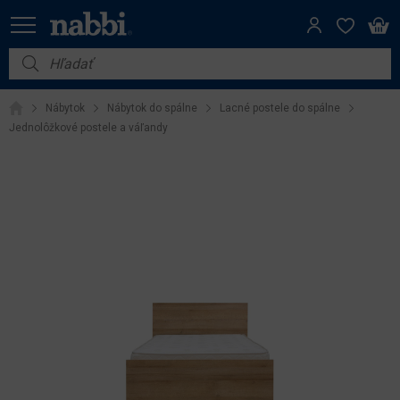
Nábytok
Nábytok
Nábytok do spálne
Lacné postele do spálne
Vybavenie do domácnosti
Jednolôžkové postele a váľandy
Dom a záhrada
Akcie
Výpredaj