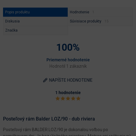
Popis produktu
Hodnotenie
Diskusia
Súvisiace produkty
Značka
100%
Priemerné hodnotenie
Hodnotil 1 zákazník
NAPÍŠTE HODNOTENIE
1 hodnotenie
Posteľový rám Balder LOZ/90 - dub riviera
Posteľový rám BALDER LOZ/90 je dokonalou voľbou po
namáhavom dni. Je bez úložného priestoru. Matrac ani rošty nie sú