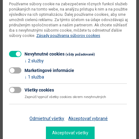
Používame súbory cookie na zabezpečenie rôznych funkcií služieb
šírka plochy na spanie (cm)
90
ponúkaných na tomto webe, na analýzu prístupu k nim a na použitie
výsledkov na ich optimalizáciu. Ďalej používame cookies, aby sme
hĺbka plochy na spanie (cm)
200
umožnili cielenú reklamu. Za týmto účelom sa údaje odovzdávajú aj
pridruženým spoločnostiam a našim partnerom. Ak chcete súhlasiť
celková plocha na spanie (š x h
iba s nevyhnutnými súbormi cookie, môžete tu odmietnuť ďalšie
90 x 200
cm)
súbory cookie.
Zásady používania súborov cookies
dodáva sa
v demonte
Nevyhnutné cookies
(vždy požadované)
montáž
vyžaduje zručnosť
2 služby
údržba
utierať navlhko
Marketingové informácie
1 služba
hlavná farba
dub
farba
dub riviera
Všetky cookies
Zapnúť/vypnúť všetky cookies okrem nevyhnutných
hlavný materiál
aglomerovaný materiál
materiál
fóliovaná DTD / fóliovaná MDF
Odmietnuť všetky
Akceptovať vybrané
druh aglomerovaného materiálu
fóliovaná DTD
Zobraziť ďalšie parametre
Akceptovať všetky