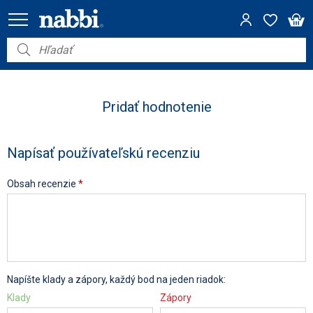
Nábytok
Vybavenie do domácnosti
Pridať hodnotenie
Dom a záhrada
Napísať používateľskú recenziu
Akcie
Obsah recenzie
*
Výpredaj
Napíšte klady a zápory, každý bod na jeden riadok:
Klady
Zápory