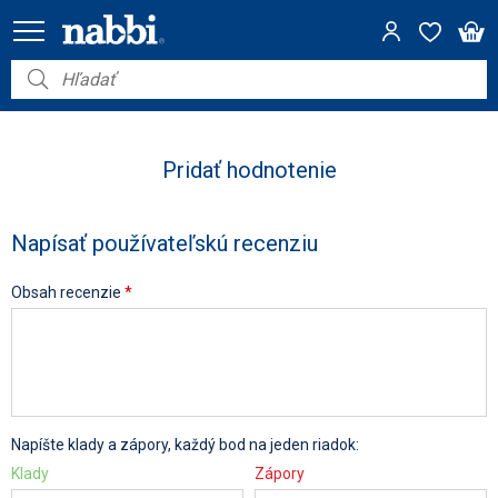
Nábytok
Vybavenie do domácnosti
Pridať hodnotenie
Dom a záhrada
Napísať používateľskú recenziu
Akcie
Obsah recenzie
*
Výpredaj
Napíšte klady a zápory, každý bod na jeden riadok:
Klady
Zápory