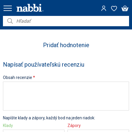
Nábytok
Vybavenie do domácnosti
Pridať hodnotenie
Dom a záhrada
Napísať používateľskú recenziu
Akcie
Obsah recenzie
*
Výpredaj
Napíšte klady a zápory, každý bod na jeden riadok:
Klady
Zápory