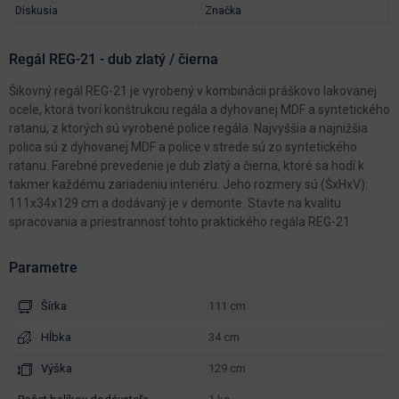
Diskusia
Značka
Regál REG-21 - dub zlatý / čierna
Šikovný regál REG-21 je vyrobený v kombinácii práškovo lakovanej
ocele, ktorá tvorí konštrukciu regála a dyhovanej MDF a syntetického
ratanu, z ktorých sú vyrobené police regála. Najvyššia a najnižšia
polica sú z dyhovanej MDF a police v strede sú zo syntetického
ratanu. Farebné prevedenie je dub zlatý a čierna, ktoré sa hodí k
takmer každému zariadeniu interiéru. Jeho rozmery sú (ŠxHxV):
111x34x129 cm a dodávaný je v demonte. Stavte na kvalitu
spracovania a priestrannosť tohto praktického regála REG-21.
Parametre
Šírka
111 cm
Hĺbka
34 cm
Výška
129 cm