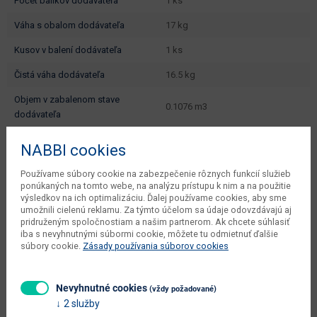
počet balíkov dodávateľa
1 ks
váha s obalom dodávateľa
17 kg
kusov v balení dodávateľa
1 ks
čistá váha dodávateľa
16.5 kg
objem v zabalenom stave
0.1076 m3
dodávateľa
typové označenie
REG-21
NABBI cookies
dodáva sa
v demonte
Používame súbory cookie na zabezpečenie rôznych funkcií služieb
ponúkaných na tomto webe, na analýzu prístupu k nim a na použitie
montáž
vyžaduje zručnosť
výsledkov na ich optimalizáciu. Ďalej používame cookies, aby sme
umožnili cielenú reklamu. Za týmto účelom sa údaje odovzdávajú aj
údržba
utierať navlhko
pridruženým spoločnostiam a našim partnerom. Ak chcete súhlasiť
iba s nevyhnutnými súbormi cookie, môžete tu odmietnuť ďalšie
hlavná farba
dub
súbory cookie.
Zásady používania súborov cookies
farba
dub zlatý / čierna
Nevyhnutné cookies
prevedenie s leskom
nie
(vždy požadované)
2 služby
Zobraziť ďalšie parametre