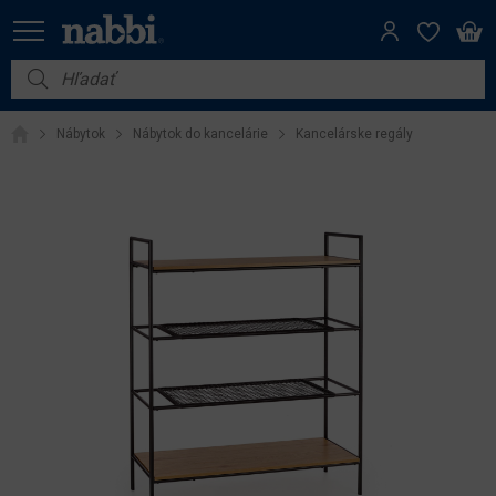
Nábytok
Nábytok
Nábytok do kancelárie
Kancelárske regály
Vybavenie do domácnosti
Dom a záhrada
Akcie
Výpredaj