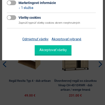
Marketingové informácie
1 služba
Všetky cookies
Alternatívne produkty
Zapnúť/vypnúť všetky cookies okrem nevyhnutných
Nabbík
odporúča
Odmietnuť všetky
Akceptovať vybrané
Akceptovať všetky
Regál Resita Typ 4 - dub artisan
Štvordverový regál so zásuvkou
Vinap CH-4D1DRWR - dub
artisan / wenge tmavá
49.00 €
231.00 €