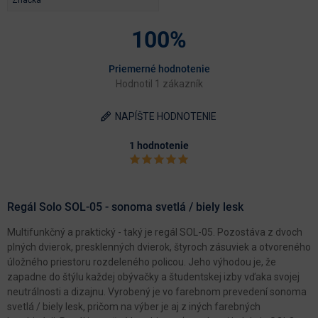
100%
Priemerné hodnotenie
Hodnotil 1 zákazník
NAPÍŠTE HODNOTENIE
1 hodnotenie
Regál Solo SOL-05 - sonoma svetlá / biely lesk
Multifunkčný a praktický - taký je regál SOL-05. Pozostáva z dvoch
plných dvierok, presklenných dvierok, štyroch zásuviek a otvoreného
úložného priestoru rozdeleného policou. Jeho výhodou je, že
zapadne do štýlu každej obývačky a študentskej izby vďaka svojej
neutrálnosti a dizajnu. Vyrobený je vo farebnom prevedení sonoma
svetlá / biely lesk, pričom na výber je aj z iných farebných