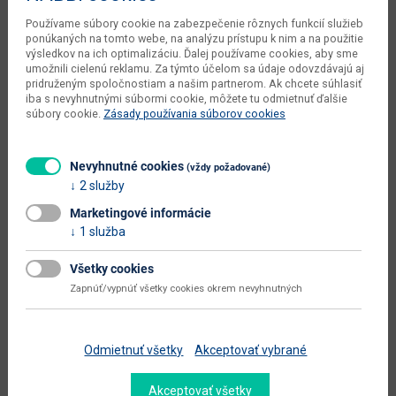
Používame súbory cookie na zabezpečenie rôznych funkcií služieb
váha s obalom dodávateľa
76 kg
ponúkaných na tomto webe, na analýzu prístupu k nim a na použitie
výsledkov na ich optimalizáciu. Ďalej používame cookies, aby sme
počet balíkov dodávateľa
3 ks
umožnili cielenú reklamu. Za týmto účelom sa údaje odovzdávajú aj
pridruženým spoločnostiam a našim partnerom. Ak chcete súhlasiť
objem v zabalenom stave
0.118 m3
iba s nevyhnutnými súbormi cookie, môžete tu odmietnuť ďalšie
dodávateľa
súbory cookie.
Zásady používania súborov cookies
typové označenie
Solo SOL-05
Nevyhnutné cookies
(vždy požadované)
dodáva sa
v demonte
2 služby
montáž
vyžaduje zručnosť
Marketingové informácie
údržba
utierať navlhko
1 služba
hlavná farba
dub sonoma
Všetky cookies
Zapnúť/vypnúť všetky cookies okrem nevyhnutných
farba
sonoma svetlá / biely lesk
prevedenie s leskom
áno
Odmietnuť všetky
Akceptovať vybrané
hlavný materiál
aglomerovaný materiál
materiál
laminovaná DTD
Akceptovať všetky